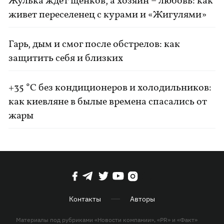
Жулька ждет щенков, а хозяин – любовь: как
живет переселенец с курами и «Жигулями»
Гарь, дым и смог после обстрелов: как
защитить себя и близких
+35 °C без кондиционеров и холодильников:
как киевляне в былые времена спасались от
жары
Контакты
Авторы
Материалы под рубриками «Новости компании», «PR» и «Факт»