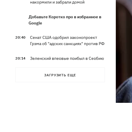
накормили и забрали домой
Добавьте Коротко про в избранное в
Google
Сенат США одобрил законопроект
20:40
Грэма об "адских санкциях" против РФ
Зеленский впервые прибыл в Сербию
20:14
и рассказал о целях визита
ЗАГРУЗИТЬ ЕЩЕ
Во Львове ввели карантинные
20:04
ограничения из-за обнаружения
бешенства у кота
Украина и Польша завершили
19:49
эксгумацию жертв Волынской
трагедии в двух селах на Волыни