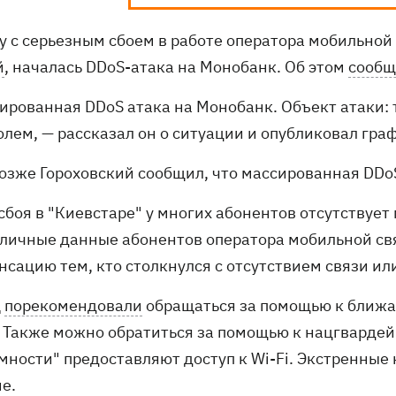
у с серьезным сбоем в работе оператора мобильной
й
, началась DDoS-атака на Монобанк. Об этом
сообщ
ированная DDoS атака на Монобанк. Объект атаки: т
олем, — рассказал он о ситуации и опубликовал гра
позже Гороховский сообщил, что массированная DDo
сбоя в "Киевстаре" у многих абонентов отсутствует
 личные данные абонентов оператора мобильной св
сацию тем, кто столкнулся с отсутствием связи или
Д
порекомендовали
обращаться за помощью к ближ
. Также можно обратиться за помощью к нацгварде
мности" предоставляют доступ к Wi-Fi. Экстренные 
е.