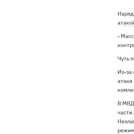
В Будапеште после обмеления Дуная
19:16
подняли со дна мотоцикл вермахта и
Наряд
останки двух солдат
атако
19:00
Анекдоты и мемы недели: прилеты-
- Масс
прилеты, идите на болота и
украинский Джеймс Бонд с
контр
кабачками
Чуть 
Тысяча незаконно списанных мужчин
18:53
- суд заключил под стражу экс-
Из-за 
начальника Мукачевского ТЦК
атаки
Дроны ВСУ поразили 10
18:48
компен
электроподстанций, 6 судов
"теневого флота" и базу ФСБ в Крыму
В МВ
части
Навроцкий в годовщину своего
18:20
Незла
президентства пообещал
поддерживать Украину в борьбе с РФ
режим