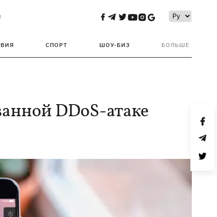
и
ТВИЯ
СПОРТ
ШОУ-БИЗ
БОЛЬШЕ
ванной DDoS-атаке