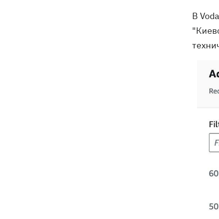
В Vod
"Киев
техни