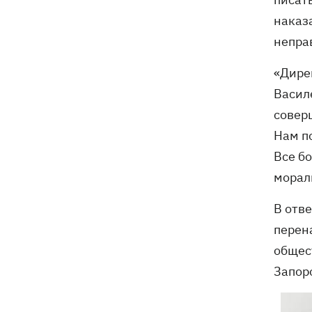
наказ
непра
«Дирек
Василе
совер
Нам п
Все бо
морал
В отв
перен
общес
Запор