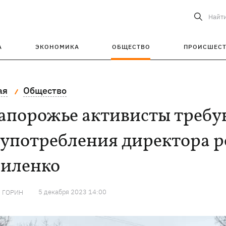
Найт
А
ЭКОНОМИКА
ОБЩЕСТВО
ПРОИСШЕС
ая
Общество
Запорожье активисты требу
оупотребления директора 
силенко
5 декабря 2023 14:00
 ГОРИН