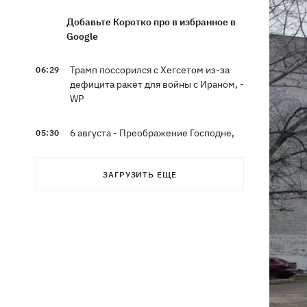
Добавьте Коротко про в избранное в
Google
Трамп поссорился с Хегсетом из-за
06:29
дефицита ракет для войны с Ираном, -
WP
6 августа - Преображение Господне,
05:30
что сегодня нельзя делать, все об
этом дне
ЗАГРУЗИТЬ ЕЩЕ
5 августа
В Грузии произошел масштабный
21:43
блекаут - уже третий раз за две
недели
Украинцы Байло и Среда одержали
21:13