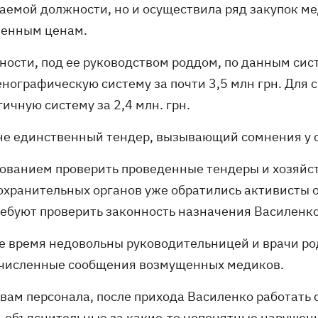
аемой должности, но и осуществила ряд закупок м
енным ценам.
тности, под ее руководством роддом, по данным сис
енографическую систему за почти 3,5 млн грн. Для 
ичную систему за 2,4 млн. грн.
 не единственный тендер, вызывающий сомнения у 
бованием проверить проведенные тендеры и хозяйс
охранительных органов уже обратились активисты 
ребуют проверить законность назначения Василенко
же время недовольны руководительницей и врачи ро
численные сообщения возмущенных медиков.
овам персонала, после прихода Василенко работать
ь объяснительные за какие-то непонятные нарушен