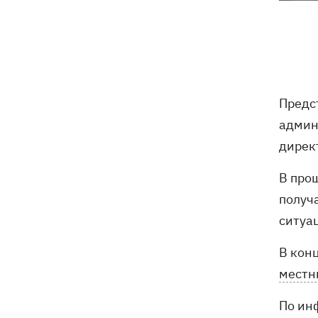
первую победу Украины на ЧЕ-2026 по
прыжкам в воду
Зеленский озвучил три приоритета
20:46
подготовки Украины к зиме
Предс
Украинцев просят сократить
20:28
использование электроэнергии -
админ
иначе возможны отключения
дирек
Тайский футболист погиб от удара
19:50
В прош
молнии прямо на поле
получ
Совет нацбезопасности утвердил
19:47
ситуа
План стойкости Киева, - Клименко
В кон
Мудрик сыграл за Челси - впервые за
19:19
местн
615 дней
По ин