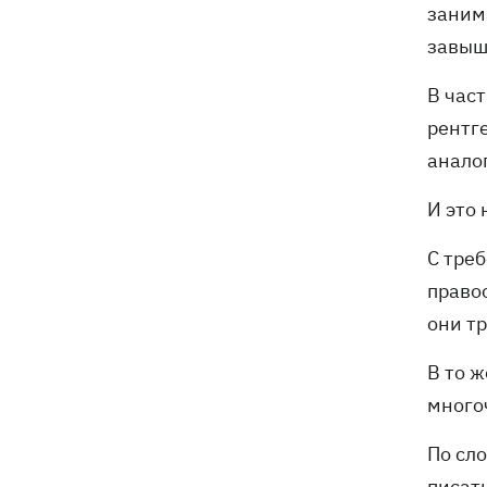
заним
завыш
В час
рентг
аналог
И это
С тре
право
они т
В то 
много
По сл
писат