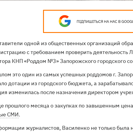
ПІДПИШІТЬСЯ НА НАС В GOOG
тавители одной из общественных организаций обра
истрацию с требованием проверить деятельность 
тора КНП «Роддом №3» Запорожского городского со
лом это один из самых успешных роддомов г. Запор
ало дотации из городского бюджета, а зарабатывал
ция изменилась после назначения директором учре
це прошлого месяца о закупках по завышенным цен
ые СМИ
.
формации журналистов, Василенко не только была 