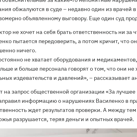
ания обжалуются в суде – недавно один из врачей в
вомерно объявленному выговору. Еще один суд про
тор не хочет на себя брать ответственность ни за ч
нко пытается передоверить, а потом кричит, что он
шенно ничего.
остоянно не хватает оборудования и медикаментов,
льше и больше персонала говорят о том, что они не 
ьных издевательств и давлений», – рассказывает а
ет на запрос общественной организации «За лучшее
аправил информацию о нарушениях Василенко в пр
твенность ждет результатов проверки. А между те
ожья разрушается, теряя деньги и опытных врачей.