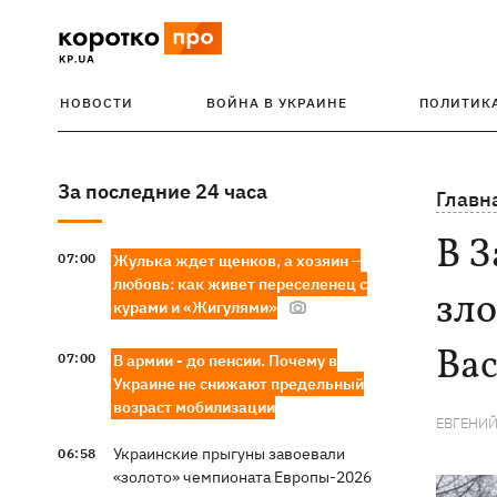
НОВОСТИ
ВОЙНА В УКРАИНЕ
ПОЛИТИК
За последние 24 часа
Главн
В 
07:00
Жулька ждет щенков, а хозяин –
любовь: как живет переселенец с
зл
курами и «Жигулями»
Ва
07:00
В армии - до пенсии. Почему в
Украине не снижают предельный
возраст мобилизации
ЕВГЕНИЙ
Украинские прыгуны завоевали
06:58
«золото» чемпионата Европы-2026