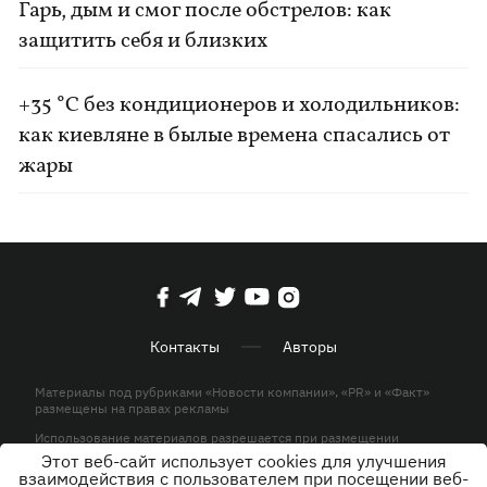
Гарь, дым и смог после обстрелов: как
защитить себя и близких
+35 °C без кондиционеров и холодильников:
как киевляне в былые времена спасались от
жары
Контакты
Авторы
Материалы под рубриками «Новости компании», «PR» и «Факт»
размещены на правах рекламы
Использование материалов разрешается при размещении
активной гиперссылки на KP.UA в первом абзаце.
Этот веб-сайт использует cookies для улучшения
взаимодействия с пользователем при посещении веб-
© ООО «ЮЛАВ МЕДИА»,2026. Все права защищены.