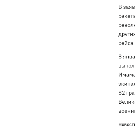
Екатеринбурге
В зая
ракет
револ
други
рейса
8 янв
выпол
Имама
экипаж
82 гра
Велик
военн
Новости