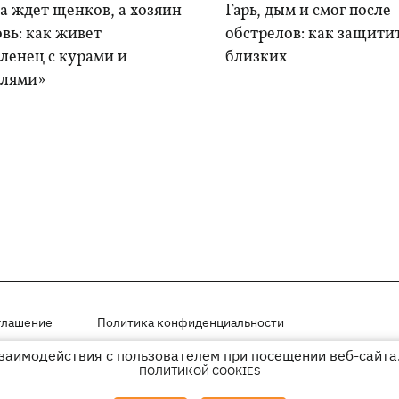
а ждет щенков, а хозяин
Гарь, дым и смог после
вь: как живет
обстрелов: как защитит
ленец с курами и
близких
лями»
глашение
Политика конфиденциальности
взаимодействия с пользователем при посещении веб-сайта.
мещены на правах рекламы
ПОЛИТИКОЙ COOKIES
иперссылки на KP.UA в первом абзаце.