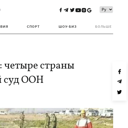
и
ТВИЯ
СПОРТ
ШОУ-БИЗ
БОЛЬШЕ
: четыре страны
 суд ООН