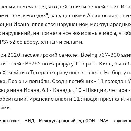
влении отмечается, что действия и бездействие Ир
ами "земля-воздух", запущенными Аэрокосмически
юции Ирана, являются нарушением международных п
х нарушений, не приняла все возможные меры, что
 PS752 ее вооруженными силами.
аря 2020 пассажирский самолет Boeing 737-800 ав
нить рейс PS752 по маршруту Тегеран - Киев, был с
 Хомейни в Тегеране сразу после взлета. На борту 
а. Все они погибли. Среди погибших - 11 граждан У
жданина Ирана, 63 - Канады, 10 - Швеции, четыре -
обритании. Иранские власти 11 января признали, ч
ыми.
 по теме:
МИД
Международный суд ООН
МАУ
крушени