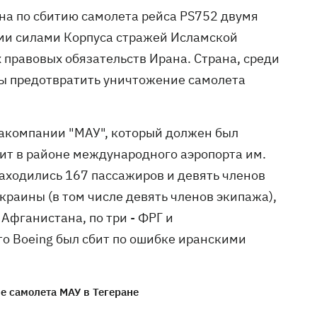
ана по сбитию самолета рейса PS752 двумя
ми силами Корпуса стражей Исламской
равовых обязательств Ирана. Страна, среди
бы предотвратить уничтожение самолета
иакомпании "МАУ", который должен был
бит в районе международного аэропорта им.
находились 167 пассажиров и девять членов
краины (в том числе девять членов экипажа),
 Афганистана, по три - ФРГ и
то Boeing был сбит по ошибке иранскими
е самолета МАУ в Тегеране