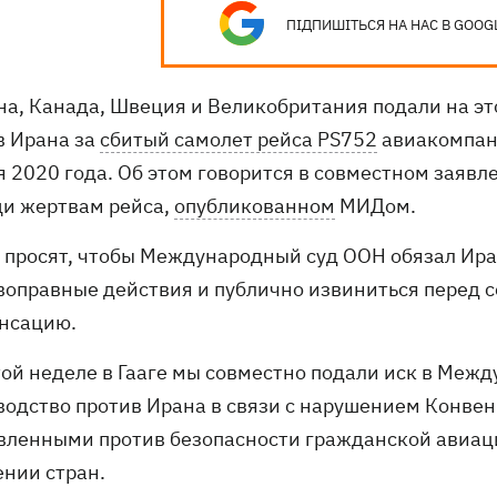
ПІДПИШІТЬСЯ НА НАС В GOOG
на, Канада, Швеция и Великобритания подали на э
в Ирана за
сбитый самолет рейса PS752
авиакомпан
я 2020 года. Об этом говорится в совместном зая
и жертвам рейса,
опубликованном
МИДом.
 просят, чтобы Международный суд ООН обязал Ира
воправные действия и публично извиниться перед 
нсацию.
этой неделе в Гааге мы совместно подали иск в Ме
водство против Ирана в связи с нарушением Конвен
вленными против безопасности гражданской авиации
ении стран.