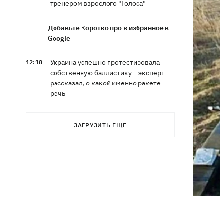
тренером взрослого "Голоса"
Добавьте Коротко про в избранное в
Google
Украина успешно протестировала
12:18
собственную баллистику – эксперт
рассказал, о какой именно ракете
речь
Василий Иванчук первым среди
11:50
ЗАГРУЗИТЬ ЕЩЕ
украинцев во времена
Независимости войдет в Зал славы
шахмат
В Житомирской области в здании ТЦК
11:10
умер военнообязанный - подробности
от военкомата
Россияне ударили по людям на
10:34