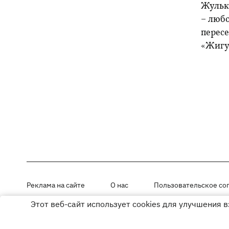
Жульк
– любо
пересе
«Жигу
Реклама на сайте
О нас
Пользовательское со
Этот веб-сайт использует cookies для улучшения 
Материалы под рубриками «Новости компании», «PR» и «Факт» раз
Использование материалов разрешается при размещении активной г