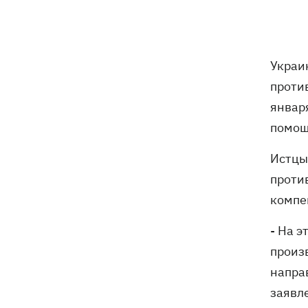
рынке в Сумской области – много
раненых
На горе Петрос молния ударила в двух
09:59
Украи
туристов из Киева
проти
январ
Россияне атаковали 147 дронами по 5
09:23
направлениям
помощ
Истцы
Карта боевых действий в Украине
09:16
07.08.2026
проти
компе
Путин может напасть на НАТО до
09:07
завершения войны в Украине -
- На 
разведка США для WSJ
произ
Взрывы в Крыму и удары в 1700 км от
напра
08:49
границы: горят аэродром
заявл
«Гвардейское» и Wildberries в