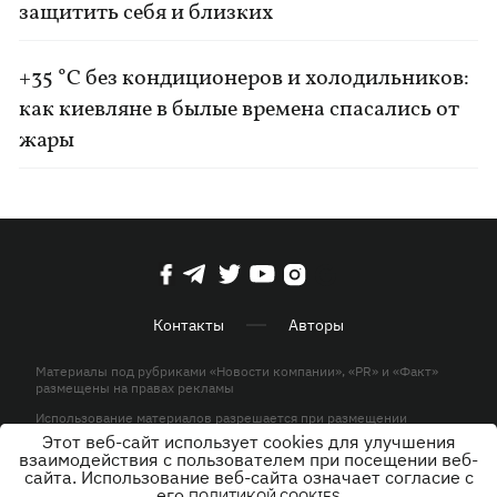
защитить себя и близких
+35 °C без кондиционеров и холодильников:
как киевляне в былые времена спасались от
жары
Контакты
Авторы
Материалы под рубриками «Новости компании», «PR» и «Факт»
размещены на правах рекламы
Использование материалов разрешается при размещении
активной гиперссылки на KP.UA в первом абзаце.
Этот веб-сайт использует cookies для улучшения
взаимодействия с пользователем при посещении веб-
© ООО «ЮЛАВ МЕДИА»,2026. Все права защищены.
сайта. Использование веб-сайта означает согласие с
его
ПОЛИТИКОЙ COOKIES