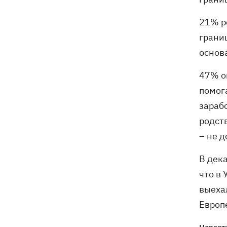
21% р
грани
основ
47% о
помог
зараб
родст
– не 
В дек
что в
выеха
Европ