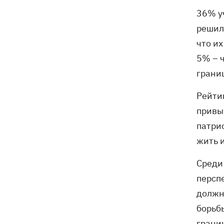
36% у
решили
что их
5% – 
границ
Рейти
привы
патрио
жить и
Среди
перспе
должн
борьб
грани