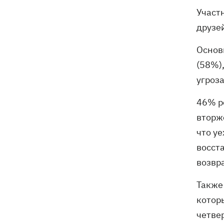
Участ
друзе
Основ
(58%)
угроза
46% р
вторж
что у
восст
возвр
Также
котор
четвер