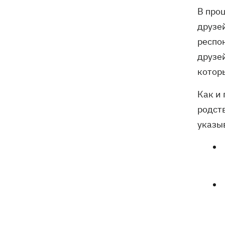
поддержки украинской энергетики, -
В про
Зеленский
друзе
респо
друзе
котор
Как и
родст
указыв