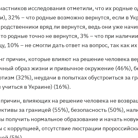
частников исследования отметили, что их родные од
), 32% – что родные возможно вернутся, если в Ук
 родственники вряд ли вернутся, ведь они уже нач
что родные точно не вернутся, 3% – что при наличи
у, 10% – не смогли дать ответ на вопрос, так как и
нг причин, которые влияют на решение человека вер
чный образ жизни и привычное окружение (46%), бе
тизм (32%), неудачи в попытках обустроиться за г
 учиться в Украине) (16%).
 причин, влияющих на решение человека не возвра
ктивы за границей (55%), безопасность (50%), нали
ы получить нормальное образование и начать новую
ы с коррупцией, отсутствие люстрации пророссийски
цей (5%).