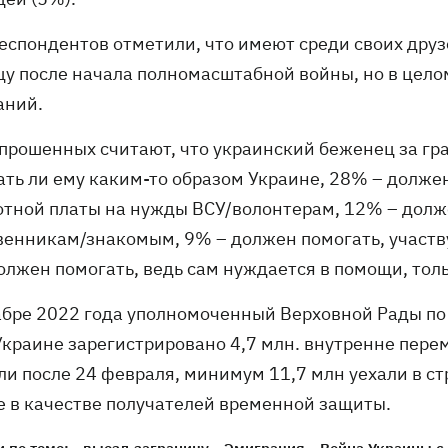
еспондентов отметили, что имеют среди своих дру
цу после начала полномасштабной войны, но в цело
аний.
прошенных считают, что украинский беженец за гр
ать ли ему каким-то образом Украине, 28% – должен
отной платы на нужды ВСУ/волонтерам, 12% – долж
венникам/знакомым, 9% – должен помогать, участву
должен помогать, ведь сам нуждается в помощи, тол
абре 2022 года уполномоченный Верховной Рады по
 Украине зарегистрировано 4,7 млн. внутренне пер
ли после 24 февраля, минимум 11,7 млн уехали в ст
е в качестве получателей временной защиты.