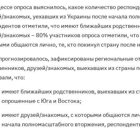
цессе опроса выяснилось, какое количество респон
й/знакомых, уехавших из Украины после начала по
ндентов отметили, что имеют ближайших родственни
й/знакомых – 80% участников опроса отметили, что 
ыми общаются лично, те, кто покинул страну после
 прогнозировалось, зафиксированы региональные 
венников, друзей/знакомых, выехавших из страны по
али, что:
имеют ближайших родственников, выехавших из ст
опрошенные с Юга и Востока;
имеют друзей/знакомых, с которыми общаются лич
начала полномасштабного вторжения, респонденты 