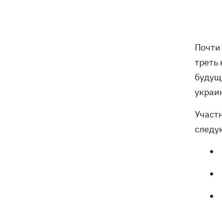
праздник, что нельзя делать, все об
этом дне
8 августа
Почти
треть
Украина не собирается выходить из
21:46
будущ
Донбасса, Путин не сможет
одержать победу, - Зеленский
украи
Участ
В Болгарии заявили, что
21:22
взорвавшийся возле газопровода
следу
дрон мог біть украинским - МИД
отреагировал
В польском Кракове мужчина,
20:41
напавший на украинскую пару, сам
сдался полиции
Сербия выделит 2 млн евро для
20:02