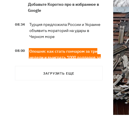
Добавьте Коротко про в избранное в
Google
Турция предложила России и Украине
08:34
объявить мораторий на удары в
Черном море
08:00
Опошня: как стать гончаром за три
недели и выиграть 1000 долларов за
глиняного монстра
ЗАГРУЗИТЬ ЕЩЕ
Россия нанесла удар по Харькову:
07:52
частично разрушена десятиэтажка,
погибли люди
Ночью Россия атаковала Одессу
07:24
ракетами и дронами, горел центр
города
9 августа - какой сегодня церковный
05:30