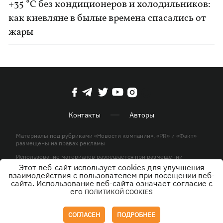
+35 °C без кондиционеров и холодильников:
как киевляне в былые времена спасались от
жары
Контакты
Авторы
Материалы под рубриками «Новости компании», «PR» и «Факт»
размещены на правах рекламы
Использование материалов разрешается при размещении
активной гиперссылки на KP.UA в первом абзаце.
Этот веб-сайт использует cookies для улучшения
взаимодействия с пользователем при посещении веб-
© ООО «ЮЛАВ МЕДИА»,2026. Все права защищены.
сайта. Использование веб-сайта означает согласие с
его
ПОЛИТИКОЙ COOKIES
Дизайн
СОГЛАСЕН
ПОДРОБНЕЕ