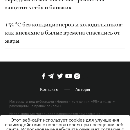
защитить себя и близких
+35 °C без кондиционеров и холодильников:
как киевляне в былые времена спасались от
жары
Контакты
Авторы
Материалы под рубриками «Новости компании», «PR» и «Факт»
размещены на правах рекламы
Использование материалов разрешается при размещении
активной гиперссылки на KP.UA в первом абзаце.
Этот веб-сайт использует cookies для улучшения
взаимодействия с пользователем при посещении веб-
© ООО «ЮЛАВ МЕДИА»,2026. Все права защищены.
сайта. Использование веб-сайта означает согласие с