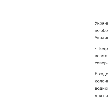
18:05
Кадровая реформа Драпатого:
Валерий Маркус может стать
«генералом всех сержантов» ВСУ
Украи
Оленивка: «Азов», СБУ и Офис
17:58
по об
Генпрокурора обнародовали новые
детали теракта против украинских
Укра
военнопленных
- Под
В Польше осквернили могилы УПА -
17:50
возмо
посольство требует расследования
север
Из электрички на Днепропетровщине
17:27
В ход
эвакуировали людей - два часа они на
колон
жаре сидели в поле, - соцсети
водно
Зеленский назвал сроки создания
17:20
для в
украинских систем баллистики и ПРО