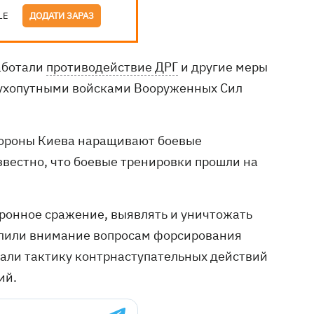
LE
ДОДАТИ ЗАРАЗ
аботали
противодействие ДРГ
и другие меры
Сухопутными войсками Вооруженных Сил
обороны Киева наращивают боевые
звестно, что боевые тренировки прошли на
оронное сражение, выявлять и уничтожать
елили внимание вопросам форсирования
тали тактику контрнаступательных действий
ий.