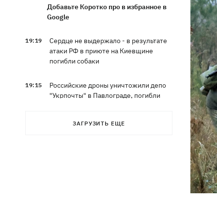
Добавьте Коротко про в избранное в
Google
Сердце не выдержало - в результате
19:19
атаки РФ в приюте на Киевщине
погибли собаки
Российские дроны уничтожили депо
19:15
"Укрпочты" в Павлограде, погибли
сотрудники
ЗАГРУЗИТЬ ЕЩЕ
Зеленский учредил новый праздник -
18:43
День войск связи и
кибербезопасности ВСУ
Украинский кандидат в судьи МКС
18:13
Кишакевич не прошел тест на знание
языков