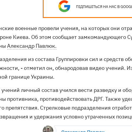
ПІДПИШІТЬСЯ НА НАС В GOOG
нские военные провели учения, на которых они отр
ороне Киева. Об этом сообщает замкомандующего 
ины
Александр Павлюк.
разделения из состава Группировки сил и средств 
жности, - отметил он, обнародовав видео учений. И
ной границе Украины.
е учений личный состав учился вести разведку и об
ны противника, противодействовать ДРГ. Также уд
го препятствия. Стрелковые подразделения отрабо
озвращения и удержания условно утраченных позиц