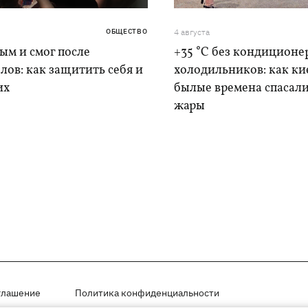
ОБЩЕСТВО
4 августа
дым и смог после
+35 °C без кондиционе
лов: как защитить себя и
холодильников: как ки
их
былые времена спасали
жары
глашение
Политика конфиденциальности