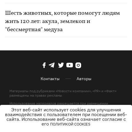
Шесть животных, которые помогут людям
жить 120 лет: акула, землекоп и
"бессмертная" медуза
Контакты
Авторы
Материалы под рубриками «Новости компании», «PR» и «Факт»
размещены на правах рекламы
Использование материалов разрешается при размещении
активной гиперссылки на KP.UA в первом абзаце.
Этот веб-сайт использует cookies для улучшения
взаимодействия с пользователем при посещении веб-
© ООО «ЮЛАВ МЕДИА»,2026. Все права защищены.
сайта. Использование веб-сайта означает согласие с
его
ПОЛИТИКОЙ COOKIES
Дизайн