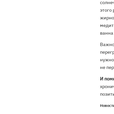
солне
этого 
жирно
медит
ванна
Важно
перег
нужно 
не пер
И пом
хрони
позит
Новости