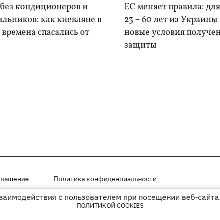
 без кондиционеров и
ЕС меняет правила: дл
льников: как киевляне в
23 – 60 лет из Украины
времена спасались от
новые условия получе
защиты
глашение
Политика конфиденциальности
взаимодействия с пользователем при посещении веб-сайта.
мещены на правах рекламы
ПОЛИТИКОЙ COOKIES
иперссылки на KP.UA в первом абзаце.