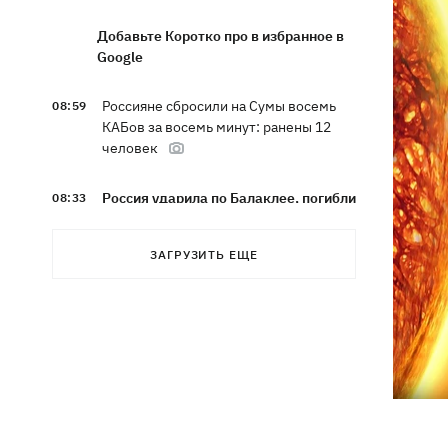
Добавьте Коротко про в избранное в
Google
Россияне сбросили на Сумы восемь
08:59
КАБов за восемь минут: ранены 12
человек
Россия ударила по Балаклее, погибли
08:33
три человека
ЗАГРУЗИТЬ ЕЩЕ
Карта боевых действий в Украине
08:22
06.08.2026
Часть SpaceX Falcon 9 врезалась в
07:59
Луну – будет ли это иметь
последствия для Земли
Эксводий «LeМаршрутки» Богдан
07:33