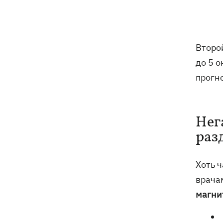
Богданович уже не в реанимации –
подробности от Леси Никитюк
07:00
Жулька ждет щенков, а хозяин –
Второ
любовь: как живет переселенец с
курами и «Жигулями»
до 5 
прогн
07:00
В армии - до пенсии. Почему в
Украине не снижают предельный
возраст мобилизации
Нег
Украинские прыгуны завоевали
06:58
раз
«золото» чемпионата Европы-2026
Трамп поссорился с Хегсетом из-за
06:29
Хоть 
дефицита ракет для войны с Ираном, -
врача
WP
магни