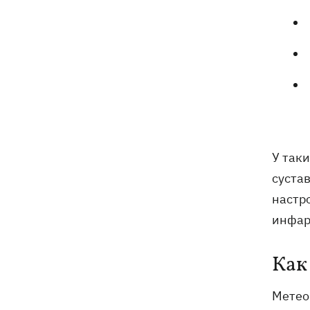
У так
сустав
настр
инфар
Как
Метео