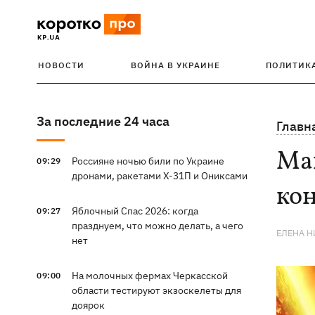
НОВОСТИ
ВОЙНА В УКРАИНЕ
ПОЛИТИК
За последние 24 часа
Главн
Маг
Россияне ночью били по Украине
09:29
дронами, ракетами Х-31П и Ониксами
ко
Яблочный Спас 2026: когда
09:27
празднуем, что можно делать, а чего
ЕЛЕНА 
нет
На молочных фермах Черкасской
09:00
области тестируют экзоскелеты для
доярок