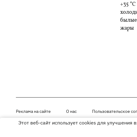
+35 °C
холоди
былые 
жары
Реклама на сайте
О нас
Пользовательское со
Этот веб-сайт использует cookies для улучшения 
Материалы под рубриками «Новости компании», «PR» и «Факт» раз
Использование материалов разрешается при размещении активной г