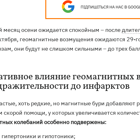
ПІДПИШІТЬСЯ НА НАС В GOOG
й месяц осени ожидается спокойным – после
длите
октября, геомагнитные возмущения ожидаются 29-го
озам, они будут не слишком сильными – до трех бал
ативное влияние геомагнитных 
дражительности до инфарктов
частые, хоть редкие, но магнитные бури добавляют 
м скорой помощи, у которых увеличивается количес
тных колебаний особенно подвержены:
гипертоники и гипотоники;