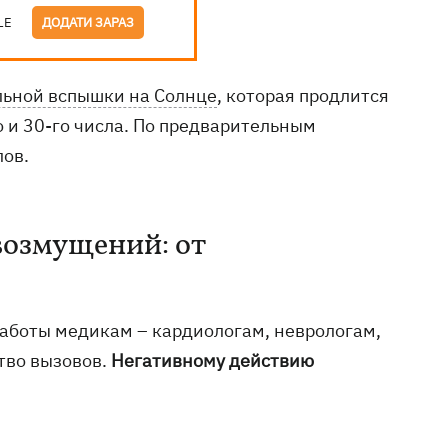
LE
ДОДАТИ ЗАРАЗ
льной вспышки на Солнце
, которая продлится
 и 30-го числа. По предварительным
лов.
возмущений: от
работы медикам – кардиологам, неврологам,
тво вызовов.
Негативному действию