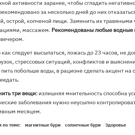
чной активности заранее, чтобы сгладить негативн
рекомендовано за несколько дней до них отказатьс
й, острой, копченой пищи. Заменить их травяными 
ациями, массажем.
Рекомендованы любые водные 
 вечером.
 как следует высыпаться, ложась до 23 часов, не д
рузок, стрессовых ситуаций, конфликтов и выяснен
пить побольше воды, в рационе сделать акцент на о
еедать.
нить три вещи:
излишняя мнительность способна ус
ческие заболевания нужно неусыпно контролировать
ивным месяцем.
 по теме:
магнитные бури
солнечные бури
Здоровье