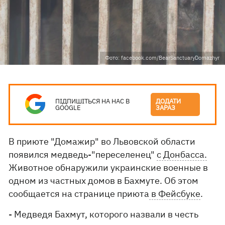
Фото: facebook.com/BearSanctuaryDomazhyr
ПІДПИШІТЬСЯ НА НАС В
ДОДАТИ
GOOGLE
ЗАРАЗ
В приюте "Домажир" во Львовской области
появился медведь-"переселенец"
с Донбасса.
Животное обнаружили украинские военные в
одном из частных домов в Бахмуте. Об этом
сообщается на странице приюта
в Фейсбуке
.
- Медведя Бахмут, которого назвали в честь