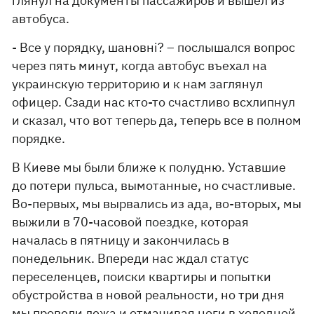
глянул на документы пассажиров и вышел из
автобуса.
- Все у порядку, шановні? – послышался вопрос
через пять минут, когда автобус въехал на
украинскую территорию и к нам заглянул
офицер. Сзади нас кто-то счастливо всхлипнул
и сказал, что вот теперь да, теперь все в полном
порядке.
В Киеве мы были ближе к полудню. Уставшие
до потери пульса, вымотанные, но счастливые.
Во-первых, мы вырвались из ада, во-вторых, мы
выжили в 70-часовой поездке, которая
началась в пятницу и закончилась в
понедельник. Впереди нас ждал статус
переселенцев, поиски квартиры и попытки
обустройства в новой реальности, но три дня
мы провели лежа и отмачивая ноги в холодной