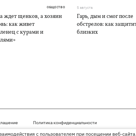
ОБЩЕСТВО
5 августа
а ждет щенков, а хозяин
Гарь, дым и смог после
вь: как живет
обстрелов: как защитит
ленец с курами и
близких
лями»
глашение
Политика конфиденциальности
взаимодействия с пользователем при посещении веб-сайта.
мещены на правах рекламы