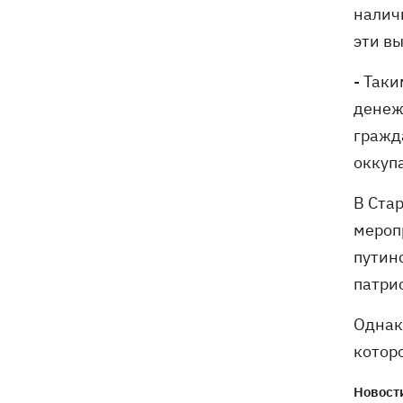
налич
эти в
- Так
денеж
гражд
оккупа
В Ста
мероп
путин
патри
Однак
котор
Новости