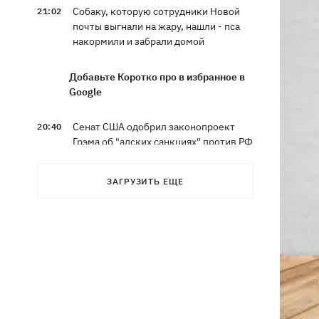
Собаку, которую сотрудники Новой
21:02
почты выгнали на жару, нашли - пса
накормили и забрали домой
Добавьте Коротко про в избранное в
Google
Сенат США одобрил законопроект
20:40
Грэма об "адских санкциях" против РФ
Зеленский впервые прибыл в Сербию
20:14
ЗАГРУЗИТЬ ЕЩЕ
и рассказал о целях визита
Во Львове ввели карантинные
20:04
ограничения из-за обнаружения
бешенства у кота
Украина и Польша завершили
19:49
эксгумацию жертв Волынской