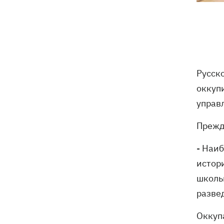
трагедии в двух селах на Волыни
В Будапеште после обмеления Дуная
19:16
подняли со дна мотоцикл вермахта и
останки двух солдат
Русск
19:00
Анекдоты и мемы недели: прилеты-
прилеты, идите на болота и
оккуп
украинский Джеймс Бонд с
управ
кабачками
Прежд
Тысяча незаконно списанных мужчин
18:53
- суд заключил под стражу экс-
- Наи
начальника Мукачевского ТЦК
истор
Дроны ВСУ поразили 10
18:48
школь
электроподстанций, 6 судов
разве
"теневого флота" и базу ФСБ в Крыму
Оккуп
Навроцкий в годовщину своего
18:20