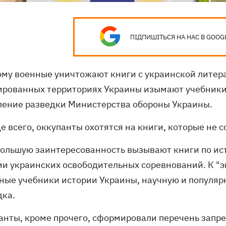
ПІДПИШІТЬСЯ НА НАС В GOOG
ому военные уничтожают книги с украинской литера
ированных территориях Украины изымают учебники
ление разведки Министерства обороны Украины.
е всего, оккупанты охотятся на книги, которые не 
большую заинтересованность вызывают книги по ис
ии украинских освободительных соревнований. К "э
ные учебники истории Украины, научную и популярн
дка.
анты, кроме прочего, сформировали перечень запр