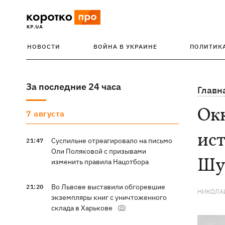
НОВОСТИ
ВОЙНА В УКРАИНЕ
ПОЛИТИК
За последние 24 часа
Главн
Ок
7 августа
ист
Суспильне отреагировало на письмо
21:47
Оли Поляковой с призывами
Шу
изменить правила Нацотбора
Во Львове выставили обгоревшие
21:20
НИКОЛА
экземпляры книг с уничтоженного
склада в Харькове