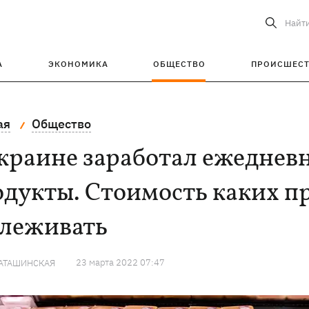
Найт
А
ЭКОНОМИКА
ОБЩЕСТВО
ПРОИСШЕС
ая
Общество
краине заработал ежеднев
дукты. Стоимость каких п
слеживать
23 марта 2022 07:47
КАТАШИНСКАЯ