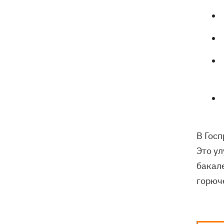
В Гос
Это у
бакал
горюч