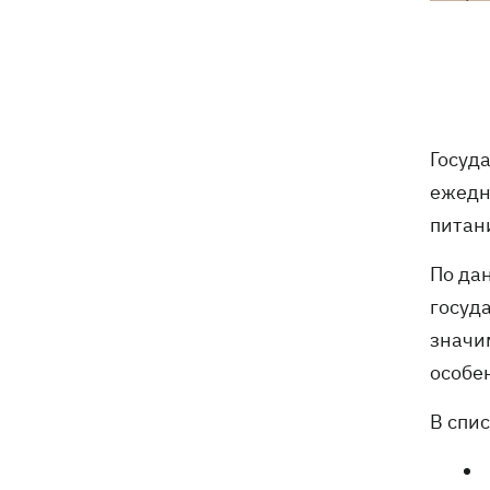
молнии прямо на поле
Совет нацбезопасности утвердил
19:47
План стойкости Киева, - Клименко
Мудрик сыграл за Челси - впервые за
19:19
Госуд
615 дней
ежедн
Погода в Украине 6 августа – жара
18:53
питани
отступает, прогнозируют локальные
дожди с грозами
По да
госуд
Украина будет уничтожать
18:45
значи
баллистические установки войск РФ,
- Зеленский
особе
18:27
Гарь, дым и смог после обстрелов:
В спи
как защитить себя и близких