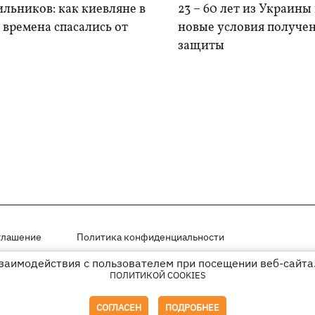
льников: как киевляне в
23 – 60 лет из Украины
времена спасались от
новые условия получе
защиты
глашение
Политика конфиденциальности
взаимодействия с пользователем при посещении веб-сайта.
мещены на правах рекламы
ПОЛИТИКОЙ COOKIES
иперссылки на KP.UA в первом абзаце.
СОГЛАСЕН
ПОДРОБНЕЕ