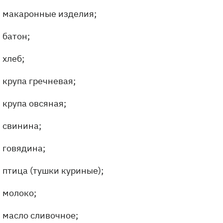
макаронные изделия;
батон;
хлеб;
крупа гречневая;
крупа овсяная;
свинина;
говядина;
птица (тушки куриные);
молоко;
масло сливочное;