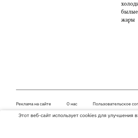
холоди
былые 
жары
Реклама на сайте
О нас
Пользовательское со
Этот веб-сайт использует cookies для улучшения 
Материалы под рубриками «Новости компании», «PR» и «Факт» раз
Использование материалов разрешается при размещении активной г
© ООО «ЮЛАВ МЕДИА»,2026. Все права защищены.