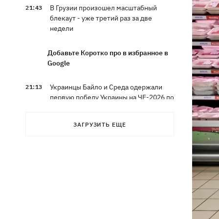
В Грузии произошел масштабный
21:43
блекаут - уже третий раз за две
недели
Добавьте Коротко про в избранное в
Google
Украинцы Байло и Среда одержали
21:13
первую победу Украины на ЧЕ-2026 по
прыжкам в воду
ЗАГРУЗИТЬ ЕЩЕ
Зеленский озвучил три приоритета
20:46
подготовки Украины к зиме
Украинцев просят сократить
20:28
использование электроэнергии -
иначе возможны отключения
Тайский футболист погиб от удара
19:50