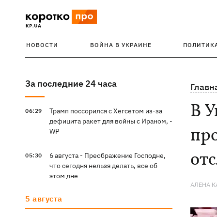
НОВОСТИ
ВОЙНА В УКРАИНЕ
ПОЛИТИК
За последние 24 часа
Главн
В У
Трамп поссорился с Хегсетом из-за
06:29
дефицита ракет для войны с Ираном, -
про
WP
от
6 августа - Преображение Господне,
05:30
что сегодня нельзя делать, все об
этом дне
АЛЕНА 
5 августа