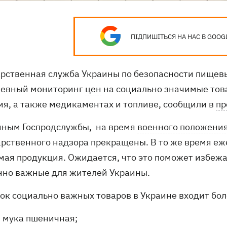
ПІДПИШІТЬСЯ НА НАС В GOOG
арственная служба Украины по безопасности пищев
евный мониторинг
цен
на социально значимые това
я, а также медикаментах и ​​топливе, сообщили в
пр
нным Госпродслужбы, на время
военного положени
арственного надзора прекращены. В то же время е
мая продукция. Ожидается, что это поможет избежа
нно важные для жителей Украины.
сок социально важных товаров в Украине входит бол
мука пшеничная;