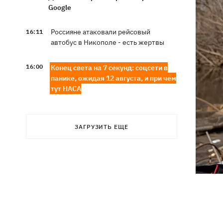
Google
Россияне атаковали рейсовый
16:11
автобус в Никополе - есть жертвы
16:00
Конец света на 7 секунд: соцсети в
панике, ожидая 12 августа, и при чем
тут НАСА
В США заверили, что Киев согласился
15:51
не нападать на нероссийские танкеры
ЗАГРУЗИТЬ ЕЩЕ
в Черном море
США будут ежемесячно поставлять
15:28
Украине ракеты для Patriot, -
Зеленский
В Польше опровергли заявления о
15:08
депортации украинцев призывного
возраста — "это популизм"