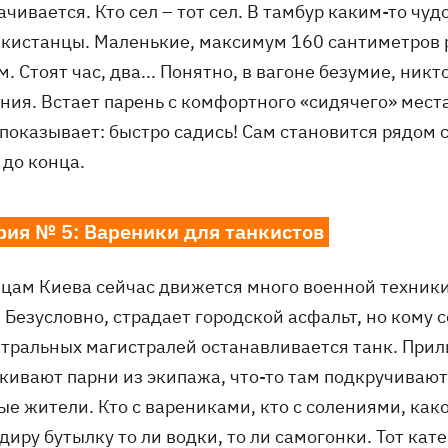
чивается. Кто сел – тот сел. В тамбур каким-то чу
акистанцы. Маленькие, максимум 160 сантиметров ро
. Стоят час, два... Понятно, в вагоне безумие, ник
ния. Встает парень с комфортного «сидячего» мест
 показывает: быстро садись! Сам становится рядом 
 до конца.
рия № 5: Вареники для танкистов
цам Киева сейчас движется много военной техники. 
 Безусловно, страдает городской асфальт, но кому с
нтральных магистралей останавливается танк. Прили
ивают парни из экипажа, что-то там подкручивают. 
е жители. Кто с варениками, кто с солениями, како
иру бутылку то ли водки, то ли самогонки. Тот кате