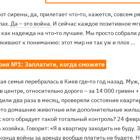
ют сирены, да, прилетает что-то, кажется, совсем р
лах.
Да – это война.
И сейчас каждое позитивное мг
, как надежда на что-то лучшее. Мы просто собрали
кивают к пониманию: этот мир не так уж и плох ...
рия №1: Заплатите, когда сможете
я семья перебралась в Киев где-то год назад. Муж,
в центре, относительно дорого – за 14 000 гривен
или два раза в месяц, проверяли состояние квартир
-то домашние животные или дополнительные жильцы
 кого обрадует такой тотальный контроль? 24 февр
 хозяйка. Говорит: «Я в квартиру заходить не буду. З
конца войны за аренду вообще платить не будете. Н