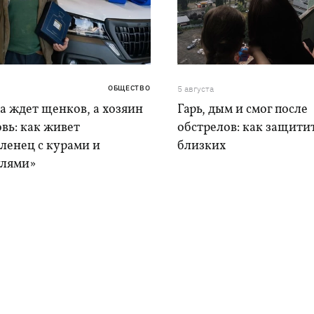
ОБЩЕСТВО
5 августа
а ждет щенков, а хозяин
Гарь, дым и смог после
вь: как живет
обстрелов: как защитит
ленец с курами и
близких
лями»