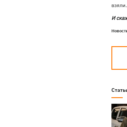
взяли.
И скаж
Новости
Стать