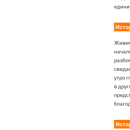
единич
Исто
Живем 
начало
разбом
свида
утро 
в друг
предст
благо
Исто