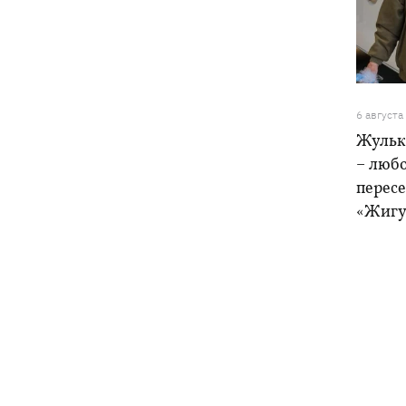
6 августа
Жульк
– любо
пересе
«Жигу