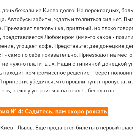
и дочь
бежали из Киева
долго. На перекладных, боль
а. Автобусы забиты, ждать и толпиться сил нет. Вы
н. Приезжает легковушка, приятный, но плохо говор
, представляется Любомиром (имя-то какое - позити
оение, угощает кофе. Представьте: две донецкие 
т - само по себе показательно. Приезжают на место
– не нужно платить...». Наши с типичной донецкой 
ь находит компромиссное решение – берет половину
 принести, убедился, что прошли пункт пропуска, и
есь, помогу устроиться на ночлег, бесплатно.
рия № 4: Садитесь, вам скоро рожать
Киев - Львов. Еще продаются билеты в первый класс