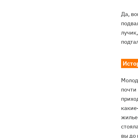
Да, во
На Буковине задержали мужчину,
14:36
который 11 дней скрывался в лесу
подва
после того, как ранил полицейских
лучик
подтал
В Киевской области вспыхнул пожар в
14:09
приюте для животных «Сириус» -
погибли 8 собак
Исто
Россияне убили своими дронами
13:01
директора киевской школы, ее мужа
Молода
и внука
почти 
приход
13:00
Квас, переживший князей, бочки и
кока-колу тоже переживет: почему
какие
украинцы до сих пор любят этот
жилье:
напиток
стояла
вы до 