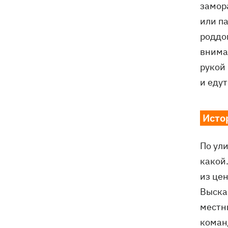
замора
или п
роддом
внима
рукой
и едут
Исто
По ули
какой.
из це
Выскак
местны
команд