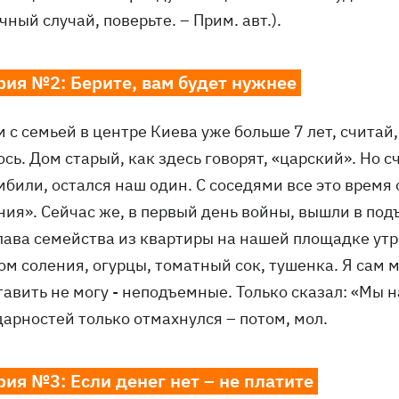
ный случай, поверьте. – Прим. авт.).
рия №2: Берите, вам будет нужнее
с семьей в центре Киева уже больше 7 лет, считай, 
сь. Дом старый, как здесь говорят, «царский». Но 
били, остался наш один. С соседями все это время 
ния». Сейчас же, в первый день войны, вышли в под
глава семейства из квартиры на нашей площадке утр
ом соления, огурцы, томатный сок, тушенка. Я сам м
авить не могу - неподъемные. Только сказал: «Мы н
дарностей только отмахнулся – потом, мол.
рия №3: Если денег нет – не платите