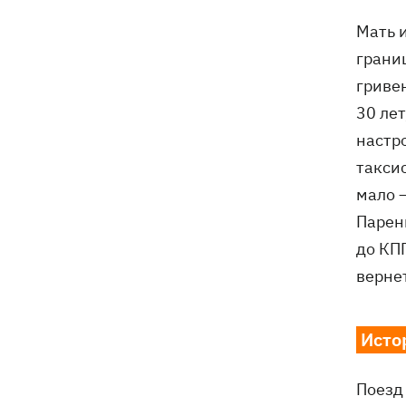
Мать 
границ
гриве
30 лет
настр
таксис
мало 
Парен
до КПП
вернет
Исто
Поезд 