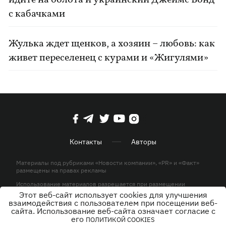
с кабачками
Жулька ждет щенков, а хозяин – любовь: как
живет переселенец с курами и «Жигулями»
Контакты
Авторы
Материалы под рубриками «Новости компании», «PR» и «Факт»
размещены на правах рекламы
Использование материалов разрешается при размещении
активной гиперссылки на KP.UA в первом абзаце.
Этот веб-сайт использует cookies для улучшения
взаимодействия с пользователем при посещении веб-
© ООО «ЮЛАВ МЕДИА»,2026. Все права защищены.
сайта. Использование веб-сайта означает согласие с
его
ПОЛИТИКОЙ COOKIES