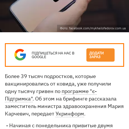
Фото: facebook.com/mykhailofedorov.com.ua
ПІДПИШІТЬСЯ НА НАС В
ДОДАТИ
GOOGLE
ЗАРАЗ
Более 39 тысяч подростков, которые
вакцинировались от ковида, уже получили
одну тысячу гривен по
программе "є-
Підтримка"
. Об этом на брифинге рассказала
заместитель министра здравоохранения Мария
Карчевич, передает
Укринформ
.
- Начиная с понедельника привитые двумя