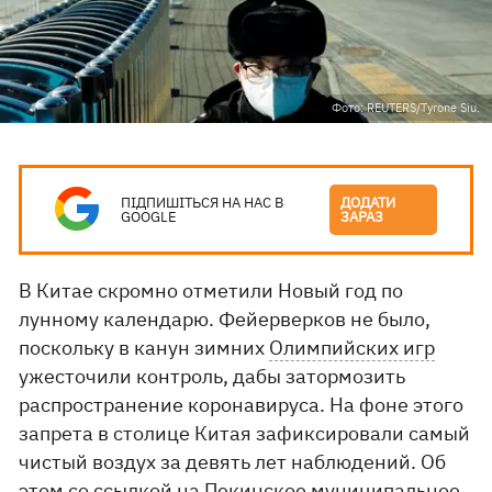
Фото: REUTERS/Tyrone Siu.
ПІДПИШІТЬСЯ НА НАС В
ДОДАТИ
GOOGLE
ЗАРАЗ
В Китае скромно отметили Новый год по
лунному календарю. Фейерверков не было,
поскольку в канун зимних
Олимпийских игр
ужесточили контроль, дабы затормозить
распространение коронавируса. На фоне этого
запрета в столице Китая зафиксировали самый
чистый воздух за девять лет наблюдений. Об
этом со ссылкой на Пекинское муниципальное