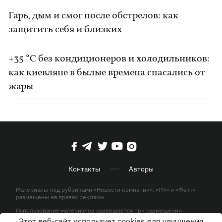
Гарь, дым и смог после обстрелов: как
защитить себя и близких
+35 °C без кондиционеров и холодильников:
как киевляне в былые времена спасались от
жары
Контакты
Авторы
Материалы под рубриками «Новости компании», «PR» и «Факт»
размещены на правах рекламы
Использование материалов разрешается при размещении
активной гиперссылки на KP.UA в первом абзаце.
Этот веб-сайт использует cookies для улучшения