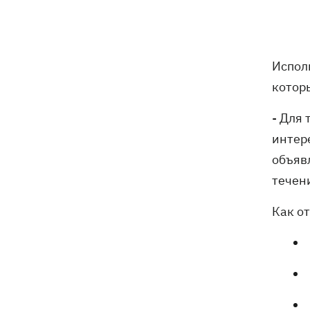
Нет тайного послания: СМИ узнали,
10:30
почему принцесса Евгения рожала в
Португалии
Испол
В Москве в условиях секретности
10:12
похоронили российского генерала
котор
Иерусалимова – мог погибнуть при
взрыве в ресторане
- Для
интер
Экс-послу в США Стефанишиной
09:52
объяв
избрали меру пресечения - шесть
миллионов гривен залога
течен
Россияне ночью били по Украине
09:29
Как о
дронами, ракетами Х-31П и
"Ониксами"
Яблочный Спас 2026: когда
09:27
празднуем, что можно делать, а чего
нельзя