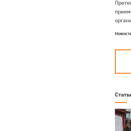
Прете
прием
орган
Новости
Стать