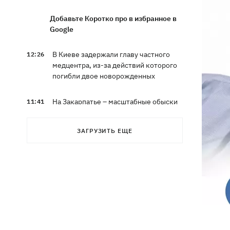
Добавьте Коротко про в избранное в
Google
В Киеве задержали главу частного
12:26
медцентра, из-за действий которого
погибли двое новорожденных
На Закарпатье – масштабные обыски
11:41
в ТЦК
ЗАГРУЗИТЬ ЕЩЕ
Экс-посол в США Стефанишина
11:08
после отставки планирует работать в
частном секторе
Экс-командующий логистикой
10:38
Воздушных Сил получил новое
подозрение