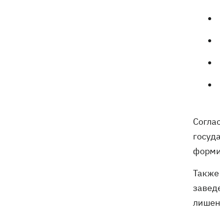
Согла
госуд
форми
Также
завед
лишен