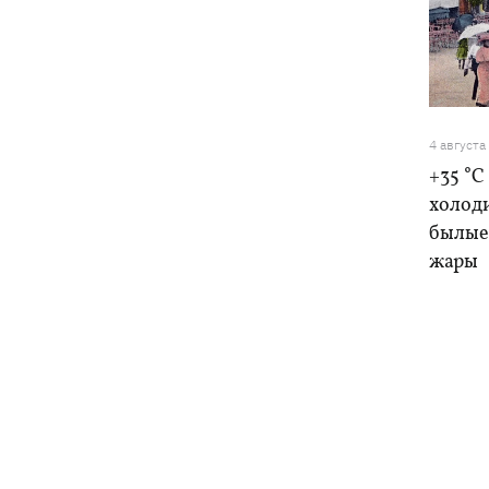
4 августа
+35 °C
холоди
былые 
жары