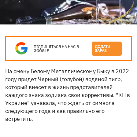
Фото: Фото: pixabay.com/VisionPics
ПІДПИШІТЬСЯ НА НАС В
ДОДАТИ
GOOGLE
ЗАРАЗ
На смену
Белому Металлическому Быку
в 2022
году придет Черный (голубой) водяной тигр,
который внесет в жизнь представителей
каждого знака зодиака свои коррективы. "КП в
Украине" узнавала, что ждать от символа
следующего года и как правильно его
встретить.