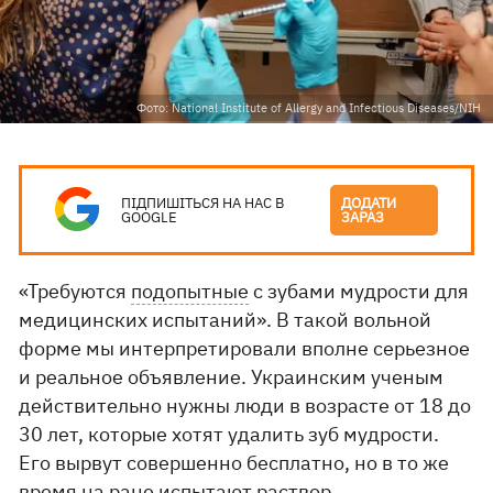
Фото: National Institute of Allergy and Infectious Diseases/NIH
ПІДПИШІТЬСЯ НА НАС В
ДОДАТИ
GOOGLE
ЗАРАЗ
«Требуются
подопытные
с зубами мудрости для
медицинских испытаний». В такой вольной
форме мы интерпретировали вполне серьезное
и реальное объявление. Украинским ученым
действительно нужны люди в возрасте от 18 до
30 лет, которые хотят удалить зуб мудрости.
Его вырвут совершенно бесплатно, но в то же
время на ране испытают раствор