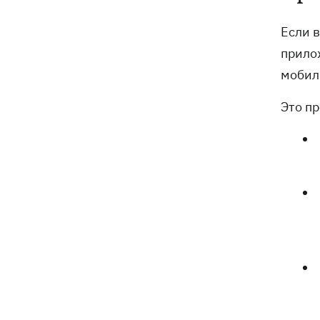
Если 
прило
мобил
Это п