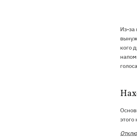
туристов из Киева
Россияне атаковали 147 дронами по 5
09:23
направлениям
Из-за
вынуж
Карта боевых действий в Украине
09:16
кого д
07.08.2026
напом
Путин может напасть на НАТО до
09:07
голоса
завершения войны в Украине -
разведка США для WSJ
Нах
Взрывы в Крыму и удары в 1700 км от
08:49
границы: горят аэродром
«Гвардейское» и Wildberries в
Основ
Екатеринбурге
этого 
МВД Германии опровергло наличие
07:51
Отклю
оружия для Украины на самолете