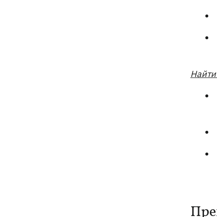
"Руслан", возле которого нашли дрон
Найти 
Пре