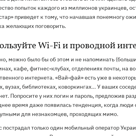
ество попыток каждого из миллионов украинцев, ост
стар» приведет к тому, что начавшая понемногу ожи
ка желающих поговорить.
ользуйте Wi-Fi и проводной инт
о, можно было бы об этом и не напоминать (большин
нах, кафе, фитнес-клубах, отделениях почты, на во
венного интернета. «Вай-фай» есть уже в некоторы
х, вузах, библиотеках, коворкингах... У ваших со
ет. Попросите у них логин и пароль, предложив раз
днее время даже появилась тенденция, когда люди
тупными для незнакомцев, проходящих мимо.
 пострадал только один мобильный оператор Украин