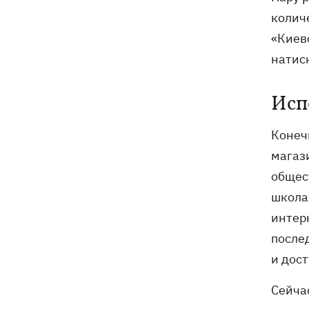
колич
«Киев
натис
Исп
Конечн
магази
общест
школа
интерн
после
и дос
Сейчас