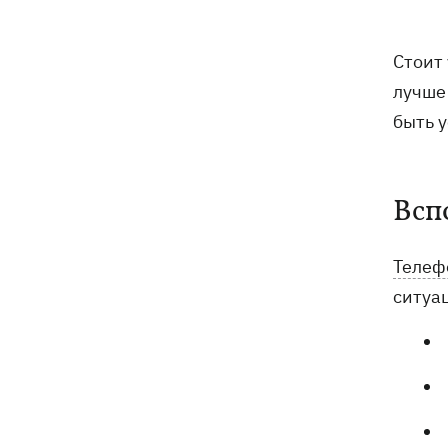
Стоит
лучше
быть 
Всп
Телеф
ситуа