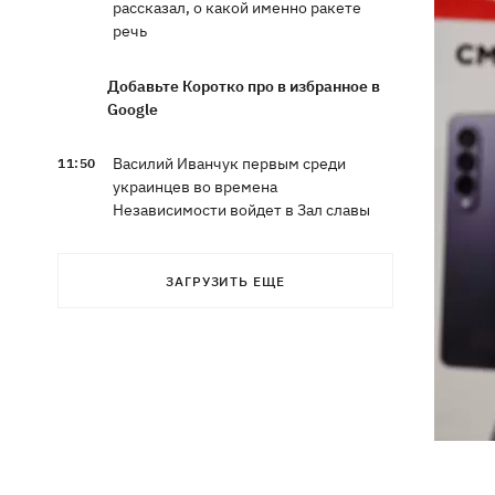
рассказал, о какой именно ракете
речь
Добавьте Коротко про в избранное в
Google
Василий Иванчук первым среди
11:50
украинцев во времена
Независимости войдет в Зал славы
шахмат
ЗАГРУЗИТЬ ЕЩЕ
В Житомирской области в здании ТЦК
11:10
умер военнообязанный - подробности
от военкомата
Россияне ударили по людям на
10:34
рынке в Сумской области – много
раненых
На горе Петрос молния ударила в двух
09:59