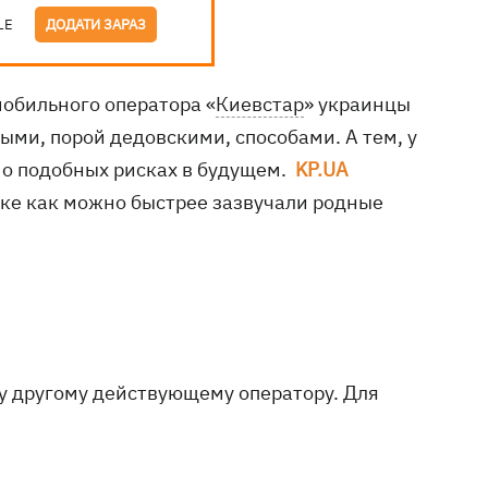
LE
ДОДАТИ ЗАРАЗ
мобильного оператора «
Киевстар
» украинцы
ми, порой дедовскими, способами. А тем, у
я о подобных рисках в будущем.
KP.UA
бке как можно быстрее зазвучали родные
у другому действующему оператору. Для