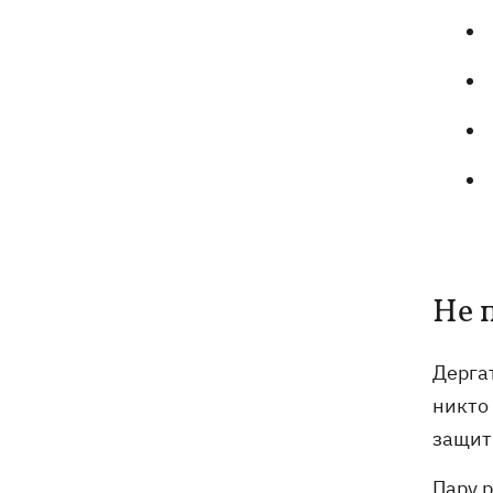
Не 
Дергат
никто
защит
Пару 