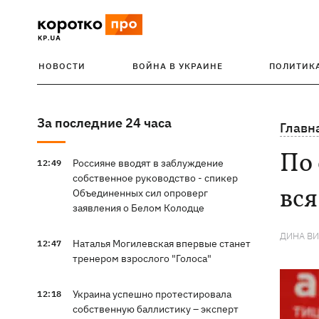
НОВОСТИ
ВОЙНА В УКРАИНЕ
ПОЛИТИК
За последние 24 часа
Главн
По 
Россияне вводят в заблуждение
12:49
собственное руководство - спикер
вся
Объединенных сил опроверг
заявления о Белом Колодце
ДИНА В
Наталья Могилевская впервые станет
12:47
тренером взрослого "Голоса"
Украина успешно протестировала
12:18
собственную баллистику – эксперт