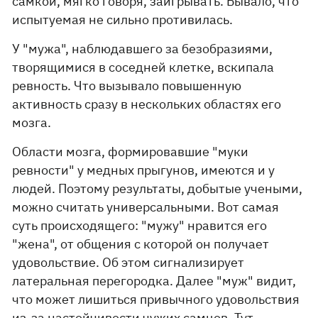
самкой, мягко говоря, заигрывать. Бывало, что
испытуемая не сильно противилась.
У "мужа", наблюдавшего за безобразиями,
творящимися в соседней клетке, вскипала
ревность. Что вызывало повышенную
активность сразу в нескольких областях его
мозга.
Области мозга, формировавшие "муки
ревности" у медных прыгунов, имеются и у
людей. Поэтому результаты, добытые учеными,
можно считать универсальными. Вот самая
суть происходящего: "мужу" нравится его
"жена", от общения с которой он получает
удовольствие. Об этом сигнализирует
латеральная перегородка. Далее "муж" видит,
что может лишиться привычного удовольствия
из-за настойчивости чужих самцов. Тут