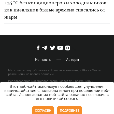
+35 °C без кондиционеров и холодильников:
как киевляне в былые времена спасались от
жары
Контакты
Авторы
Материалы под рубриками «Новости компании», «PR» и «Факт»
размещены на правах рекламы
Использование материалов разрешается при размещении
активной гиперссылки на KP.UA в первом абзаце.
Этот веб-сайт использует cookies для улучшения
взаимодействия с пользователем при посещении веб-
© ООО «ЮЛАВ МЕДИА»,2026. Все права защищены.
сайта. Использование веб-сайта означает согласие с
его
ПОЛИТИКОЙ COOKIES
Дизайн
СОГЛАСЕН
ПОДРОБНЕЕ