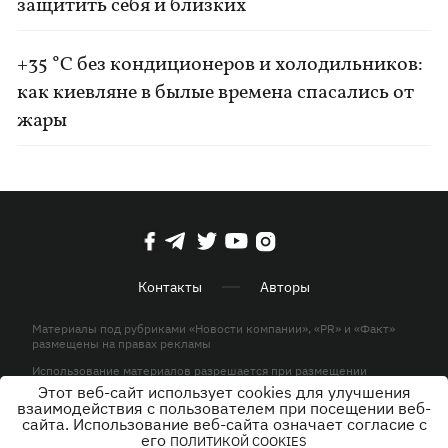
защитить себя и близких
+35 °C без кондиционеров и холодильников:
как киевляне в былые времена спасались от
жары
Контакты
Авторы
Материалы под рубриками «Новости компании», «PR» и «Факт»
размещены на правах рекламы
Использование материалов разрешается при размещении
активной гиперссылки на KP.UA в первом абзаце.
Этот веб-сайт использует cookies для улучшения
взаимодействия с пользователем при посещении веб-
© ООО «ЮЛАВ МЕДИА»,2026. Все права защищены.
сайта. Использование веб-сайта означает согласие с
его
ПОЛИТИКОЙ COOKIES