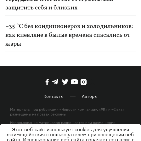
защитить себя и близких
+35 °C без кондиционеров и холодильников:
как киевляне в былые времена спасались от
жары
Контакты
Авторы
Материалы под рубриками «Новости компании», «PR» и «Факт»
размещены на правах рекламы
Использование материалов разрешается при размещении
активной гиперссылки на KP.UA в первом абзаце.
Этот веб-сайт использует cookies для улучшения
взаимодействия с пользователем при посещении веб-
© ООО «ЮЛАВ МЕДИА»,2026. Все права защищены.
сайта. Использование веб-сайта означает согласие с