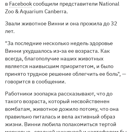
в
Facebook
сообщили представители National
Zoo & Aquarium Canberra.
Звали животное Винни и она прожила до 32
лет.
"За последние несколько недель здоровье
Винни ухудшалось из-за ее возраста. Как
всегда, благополучие наших животных
является наивысшим приоритетом, и было
принято трудное решение облегчить ее боль", —
говорится в сообщении.
Работники зоопарка рассказывают, что до
такого возраста, который несвойственен
вомбатам, животное дожило потому, что она
правильно питалась и вела активный образ
жизни. Винни любила полакомиться тертой
морковью, сладкой кукурузой и картофелем бы