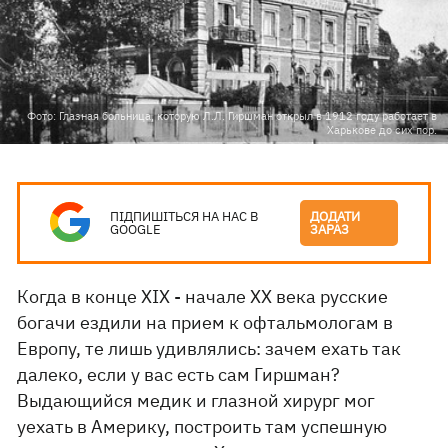
Фото: Глазная больница, которую Л.Л. Гиршман открыл в 1912 году работает в
Харькове до сих пор.
ПІДПИШІТЬСЯ НА НАС В
ДОДАТИ
GOOGLE
ЗАРАЗ
Когда в конце XIX - начале XX века русские
богачи ездили на прием к офтальмологам в
Европу, те лишь удивлялись: зачем ехать так
далеко, если у вас есть сам Гиршман?
Выдающийся медик и глазной хирург мог
уехать в Америку, построить там успешную