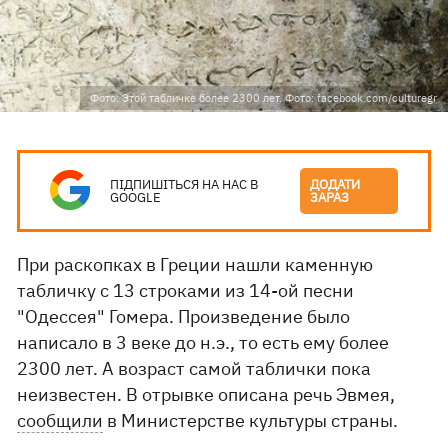
Фото: Этой табличке более 2300 лет. Фото: facebook.com/culturegr
ПІДПИШІТЬСЯ НА НАС В
ДОДАТИ
GOOGLE
ЗАРАЗ
При раскопках в Греции нашли каменную
табличку с 13 строками из 14-ой песни
"Одессея" Гомера. Произведение было
написало в 3 веке до н.э., то есть ему более
2300 лет. А возраст самой таблички пока
неизвестен. В отрывке описана речь Эвмея,
сообщили
в Министерстве культуры страны.