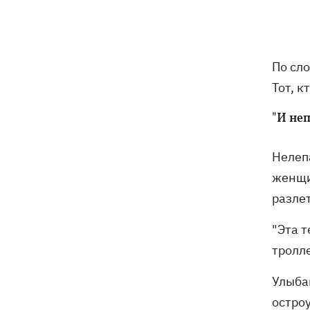
Российские дроны уничтожили депо
19:15
"Укрпочты" в Павлограде, погибли
сотрудники
По сл
Зеленский учредил новый праздник -
18:43
День войск связи и
Тот, к
кибербезопасности ВСУ
"И не
Украинский кандидат в судьи МКС
18:13
Кишакевич не прошел тест на знание
Нелеп
языков
женщин
18:05
Кадровая реформа Драпатого:
разле
Валерий Маркус может стать
«генералом всех сержантов» ВСУ
"Эта 
тролле
Оленивка: «Азов», СБУ и Офис
17:58
Улыба
Генпрокурора обнародовали новые
детали теракта против украинских
остроу
военнопленных