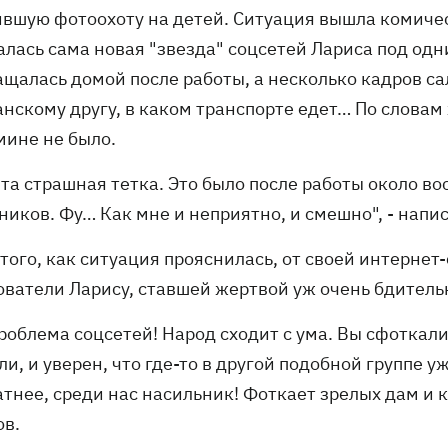
ившую фотоохоту на детей. Ситуация вышла комическ
лась сама новая "звезда" соцсетей Лариса под одни
ащалась домой после работы, а несколько кадров са
анскому другу, в каком транспорте едет… По слова
мине не было.
 та страшная тетка. Это было после работы около в
иков. Фу… Как мне и неприятно, и смешно", - напи
того, как ситуация прояснилась, от своей интернет
ователи Ларису, ставшей жертвой уж очень бдитель
роблема соцсетей! Народ сходит с ума. Вы сфоткали 
и, и уверен, что где-то в другой подобной группе у
тнее, среди нас насильник! Фоткает зрелых дам и к
ов.