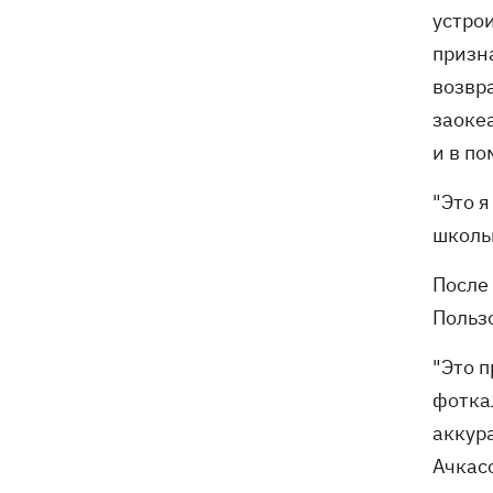
устро
призна
возвр
заоке
и в по
"Это я
школьн
После 
Польз
"Это п
фоткал
аккура
Ачкас