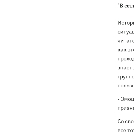
"В сет
Истор
ситуа
читат
как эт
проход
знает 
групп
польз
- Эмоц
призн
Со св
все т