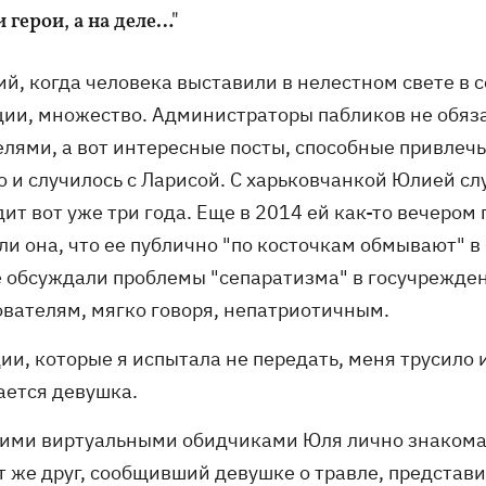
и герои, а на деле…"
ий, когда человека выставили в нелестном свете в 
ции, множество. Администраторы пабликов не обя
елями, а вот интересные посты, способные привлеч
о и случилось с Ларисой. С харьковчанкой Юлией сл
ит вот уже три года. Еще в 2014 ей как-то вечером
ли она, что ее публично "по косточкам обмывают" в
е обсуждали проблемы "сепаратизма" в госучрежден
ователям, мягко говоря, непатриотичным.
ии, которые я испытала не передать, меня трусило и 
ается девушка.
оими виртуальными обидчиками Юля лично знакома н
от же друг, сообщивший девушке о травле, предста