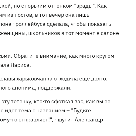
ой, но с горьким оттенком "зрады". Как
м из постов, в тот вечер она лишь
лона троллейбуса сделала, чтобы показать
м женщины, школьников в тот момент в салоне
осьми. Обратите внимание, как много кругом
сала Лариса.
-славы харьковчанка отходила еще долго.
ного анонима, поддержали.
эту тетечку, кто-то сфоткал вас, как вы ее
же идет тема с названием – "Будьте
ому-то отправляет!", - шутит Александр