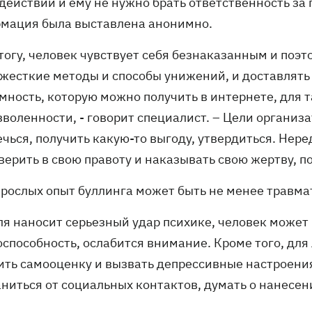
 действий и ему не нужно брать ответственность за
мация была выставлена анонимно.
тогу, человек чувствует себя безнаказанным и поэт
 жесткие методы и способы унижений, и доставлять
мность, которую можно получить в интернете, для 
зволенности, - говорит специалист. – Цели организ
чься, получить какую-то выгоду, утвердиться. Нере
верить в свою правоту и наказывать свою жертву, п
зрослых опыт буллинга может быть не менее травмат
ля наносит серьезный удар психике, человек может 
оспособность, ослабится внимание. Кроме того, дл
ить самооценку и вызвать депрессивные настроения
ниться от социальных контактов, думать о нанесени