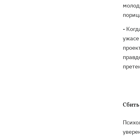
молод
порица
- Когд
ужасе
проект
правдо
претен
Сбить
Психо
увере