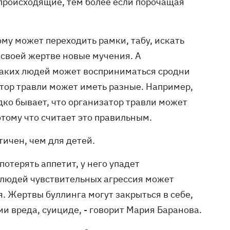
 происходящие, тем более если порочащая
ому может переходить рамки, табу, искать
 своей жертве новые мучения. А
таких людей может восприниматься сродни
атор травли может иметь разные. Например,
дко бывает, что организатор травли может
отому что считает это правильным.
ичен, чем для детей.
потерять аппетит, у него упадет
я людей чувствительных агрессия может
. Жертвы буллинга могут закрыться в себе,
и вреда, суициде, - говорит Мария Баранова.