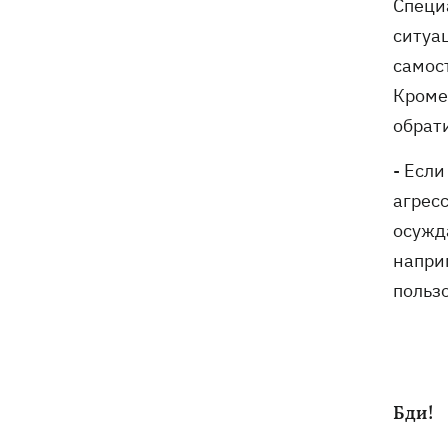
Специа
ситуа
самос
Кроме
обрат
- Если
агрес
осужда
напри
польз
Бди!