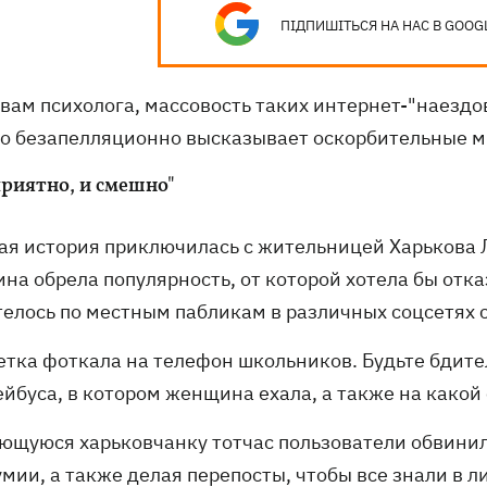
ПІДПИШІТЬСЯ НА НАС В GOOG
овам психолога, массовость таких интернет-"наездо
то безапелляционно высказывает оскорбительные мне
приятно, и смешно"
ая история приключилась с жительницей Харькова Ла
а обрела популярность, от которой хотела бы отказ
телось по местным пабликам в различных соцсетях 
тетка фоткала на телефон школьников. Будьте бдите
йбуса, в котором женщина ехала, а также на какой 
ющуюся харьковчанку тотчас пользователи обвинили
мии, а также делая перепосты, чтобы все знали в л