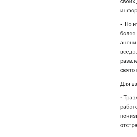
своих
инфор
- По и
более
анони
вседо
развле
свято 
Для в
- Трав
работ
пониз
отстра