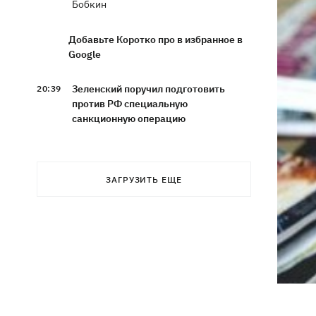
Бобкин
Добавьте Коротко про в избранное в
Google
Зеленский поручил подготовить
20:39
против РФ специальную
санкционную операцию
Дроны СБУ поразили два корабля ФСБ
20:12
РФ "Балаклава" и "Керчь"
ЗАГРУЗИТЬ ЕЩЕ
Зеленский подписал указы об
19:40
увольнении еще четырех послов
Сердце не выдержало - в результате
19:19
атаки РФ в приюте на Киевщине
погибли собаки