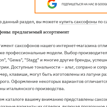
ПІДПИШІТЬСЯ НА НАС В GOOG
в данный раздел, вы можете
купить саксофоны
по с
фоны: предлагаемый ассортимент
тимент саксофонов нашего интернет-магазина отл
же профессиональные модели. Выбор производителе
fon", "Gewa", "Stagg" и многие другие бренды, усп
трии. Доступные тональности – альт, сопрано и соп
ер, клавиши, могут быть изготовлены из латуни раз
ерого. Оформление некоторых вариантов отличаетс
ны итальянского производства.
ем каталоге вашему вниманию представлены саксоф
 разные варианты их отделки, включая прозрачное 