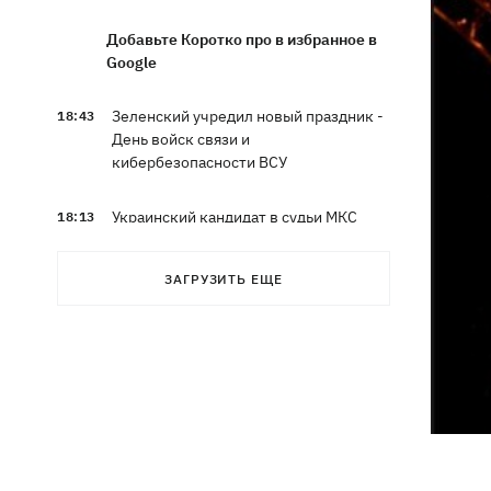
Добавьте Коротко про в избранное в
Google
Зеленский учредил новый праздник -
18:43
День войск связи и
кибербезопасности ВСУ
Украинский кандидат в судьи МКС
18:13
Кишакевич не прошел тест на знание
языков
ЗАГРУЗИТЬ ЕЩЕ
18:05
Кадровая реформа Драпатого:
Валерий Маркус может стать
«генералом всех сержантов» ВСУ
Оленивка: «Азов», СБУ и Офис
17:58
Генпрокурора обнародовали новые
детали теракта против украинских