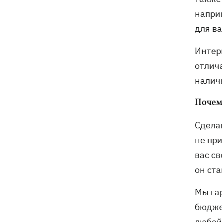
напри
для в
Интер
отлич
налич
Почем
Сдела
не пр
вас с
он ст
Мы га
бюджет
любой