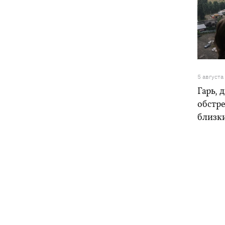
5 августа
Гарь, 
обстре
близк