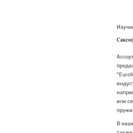
военнопленных
В Польше осквернили могилы УПА -
17:50
посольство требует расследования
Изучи
Из электрички на Днепропетровщине
17:27
Саксо
эвакуировали людей - два часа они на
жаре сидели в поле, - соцсети
Ассор
прода
Зеленский назвал сроки создания
17:20
украинских систем баллистики и ПРО
"Euro
индус
Херсон обесточен после ночных
16:38
наприм
обстрелов, воду подают по графику
или с
Виктор Ющенко получил должность в
16:31
пружи
Минкульте
В наш
также