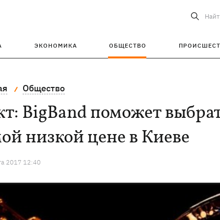
Найт
А
ЭКОНОМИКА
ОБЩЕСТВО
ПРОИСШЕС
ая
Общество
т: BigBand поможет выбрат
ой низкой цене в Киеве
та 2017 12:40