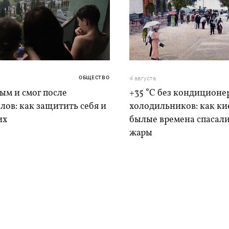
ОБЩЕСТВО
4 августа
дым и смог после
+35 °C без кондиционе
лов: как защитить себя и
холодильников: как ки
их
былые времена спасали
жары