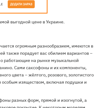
LE
ДОДАТИ ЗАРАЗ
амой выгодной цене в Украине.
ичается огромным разнообразием, имеются в
й также порадует вас обилием вариантов –
ешно работающие на рынке музыкальной
ранино. Сами саксофоны и их компоненты,
ного цвета – жёлтого, розового, золотистого
я особым изяществом, включая подушки и
оны разных форм, прямой и изогнутой, а
лаковое покрытие. К некоторым моделям,