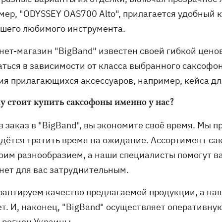
мер, "ODYSSEY OAS700 Alto", прилагается удобный 
ашего любимого инструмента.
нет-магазин "BigBand" известен своей гибкой цено
аться в зависимости от класса выбранного саксофон
ия прилагающихся аксессуаров, например, кейса дл
у стоит купить саксофоны именно у нас?
в заказ в "BigBand", вы экономите своё время. Мы 
идётся тратить время на ожидание. Ассортимент са
воим разнообразием, а наши специалисты помогут ва
анет для вас затруднительным.
рантируем качество предлагаемой продукции, а на
. И, наконец, "BigBand" осуществляет оперативную 
 регион Украины.