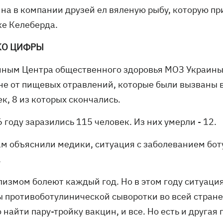
на в компании друзей ел вяленую рыбу, которую пр
ке Келеберда.
КО ЦИФРЫ
нным Центра общественного здоровья МОЗ Украины, 
не от пищевых отравлений, которые были вызваны 
к, 8 из которых скончались.
 году заразились 115 человек. Из них умерли - 12.
ам объяснили медики, ситуация с заболеванием бо
.
улизмом болеют каждый год. Но в этом году ситуаци
ы противоботулинической сыворотки во всей стране.
найти пару-тройку вакцин, и все. Но есть и другая