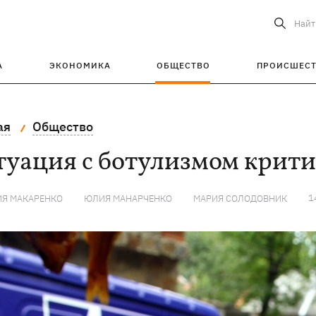
Найт
А
ЭКОНОМИКА
ОБЩЕСТВО
ПРОИСШЕС
ая
Общество
уация с ботулизмом крити
1
ИЯ МАКАРЕНКО
ЮЛИЯ МАНАРЧЕНКО
МАРИЯ СОЛОДОВНИК