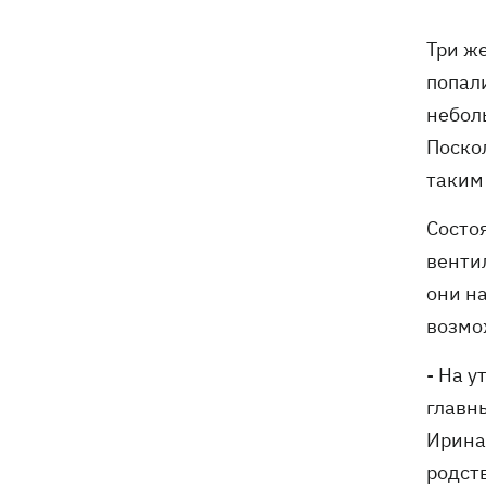
Турция предложила России и Украине
08:34
Три ж
объявить мораторий на удары в
попал
Черном море
неболь
08:00
Опошня: как стать гончаром за три
Поско
недели и выиграть 1000 долларов за
таким
глиняного монстра
Состо
Россия нанесла удар по Харькову:
07:52
частично разрушена десятиэтажка,
венти
погибли люди
они на
возмо
Ночью Россия атаковала Одессу
07:24
ракетами и дронами, горел центр
города
- На у
главн
Ирина 
родст