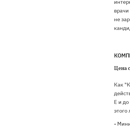
интер
врачи
не зар
канди
КОМП
Цена 
Как "К
дейст
E и д
этого
- Мин