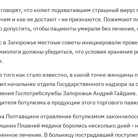
 говорят, что колют подхватившим страшный вирус
очем и как ее достают - не признаются. Пожимают п
 допустить, чтобы пациенты умирали без лечения, 
с в Запорожье местные советы инициировали прове
миологи должны убедиться, что условия хранения р
е.
е того как стало известно, в какой точке женщины п
ил начальник отдела Государственного надзора за
ления Гос­потребслужбы Запорожья Андрей Гайдаев.
дителя ботулизма в продукции этого торгового пав
 на Полтавщине отравление ботулизмом закончилос
ришних Плавней медики боролись несколько дней - н
ченное лечение. В больницу пострадавший поступил