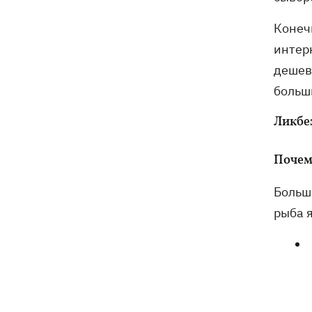
Конеч
интерн
дешевл
больш
Ликбе
Почем
Больш
рыба 