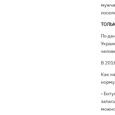
мужчи
посел
ТОЛЬ
По да
Украи
челове
В 2016
Как н
норму
- Бот
запас
можно 