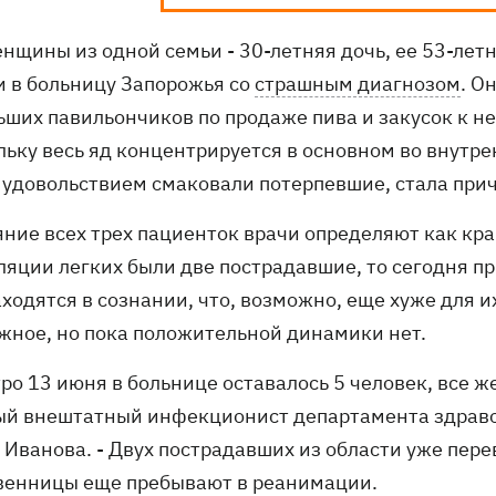
енщины из одной семьи - 30-летняя дочь, ее 53-лет
и в больницу Запорожья со
страшным диагнозом
. О
ших павильончиков по продаже пива и закусок к нем
льку весь яд концентрируется в основном во внутре
 удовольствием смаковали потерпевшие, стала при
яние всех трех пациенток врачи определяют как кра
ляции легких были две пострадавшие, то сегодня пр
ходятся в сознании, что, возможно, еще хуже для и
жное, но пока положительной динамики нет.
тро 13 июня в больнице оставалось 5 человек, все 
ый внештатный инфекционист департамента здрав
Иванова. - Двух пострадавших из области уже перев
венницы еще пребывают в реанимации.