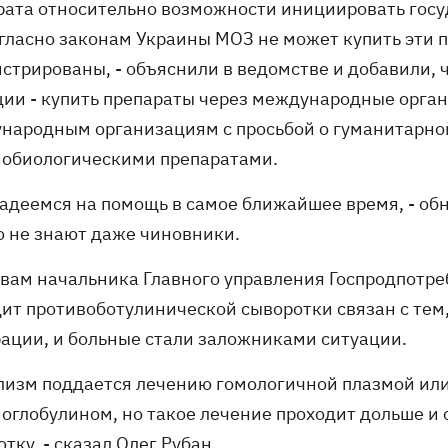
рата относительно возможности инициировать госу
огласно законам Украины МОЗ не может купить эти 
истрированы, - объяснили в ведомстве и добавили,
ции - купить препараты через международные орган
народным организациям с просьбой о гуманитарн
обиологическими препаратами.
надеемся на помощь в самое ближайшее время, - об
о не знают даже чиновники.
овам начальника Главного управления Госпродпотре
ит противоботулинической сыворотки связан с тем,
ации, и больные стали заложниками ситуации.
улизм поддается лечению гомологичной плазмой ил
оглобулином, но такое лечение проходит дольше и 
тку, - сказал Олег Рубан.