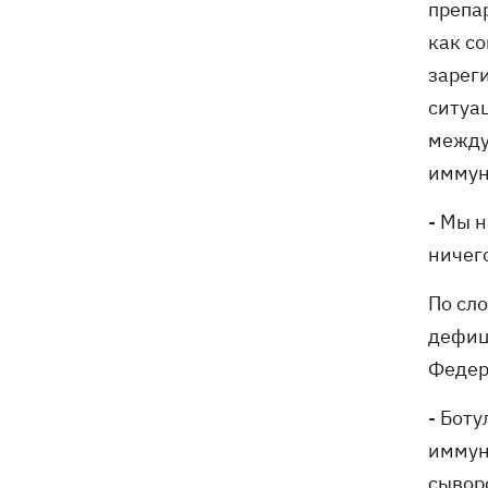
препа
как с
зарег
ситуа
между
иммун
- Мы 
ничег
По сл
дефиц
Федер
- Бот
иммун
сыворо