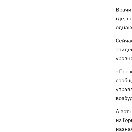
Врачи
где, п
однако
Сейча
эпиде
уровн
- Посл
сообщ
управ
возбу
А вот
из Го
назна