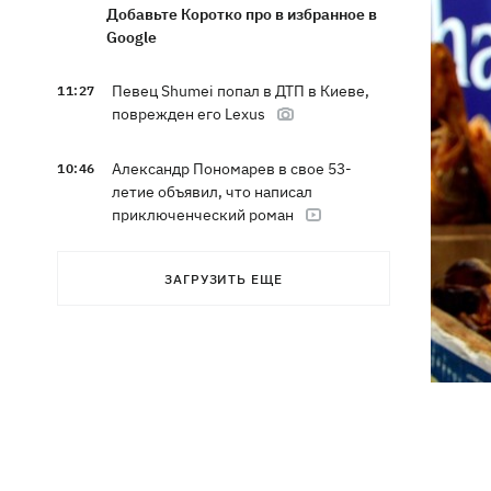
Добавьте Коротко про в избранное в
Google
Певец Shumei попал в ДТП в Киеве,
11:27
поврежден его Lexus
Александр Пономарев в свое 53-
10:46
летие объявил, что написал
приключенческий роман
Сын Байдена рассказал, что рак экс-
10:21
ЗАГРУЗИТЬ ЕЩЕ
президента США прогрессирует
Зеленский доволен результатами 40-
09:37
дневной операции по принуждению
России к миру
Ракеты, атаковавшие Одессу, сбить не
09:03
удалось, следует из сводки ВС ВСУ