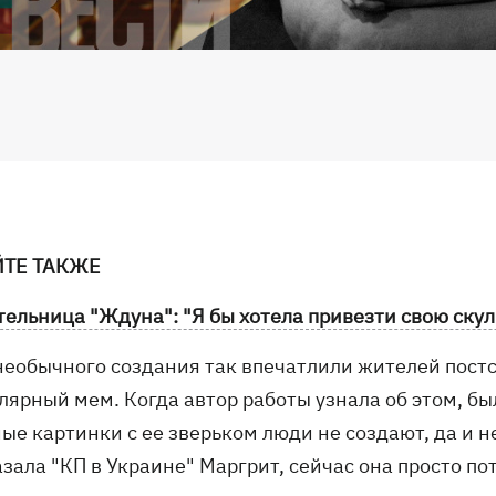
ЙТЕ ТАКЖЕ
тельница "Ждуна": "Я бы хотела привезти свою скул
необычного создания так впечатлили жителей постс
лярный мем. Когда автор работы узнала об этом, бы
е картинки с ее зверьком люди не создают, да и не
азала "КП в Украине" Маргрит, сейчас она просто п