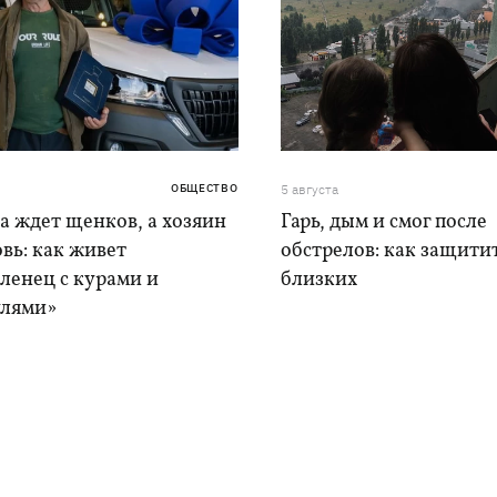
ОБЩЕСТВО
5 августа
а ждет щенков, а хозяин
Гарь, дым и смог после
вь: как живет
обстрелов: как защитит
ленец с курами и
близких
лями»