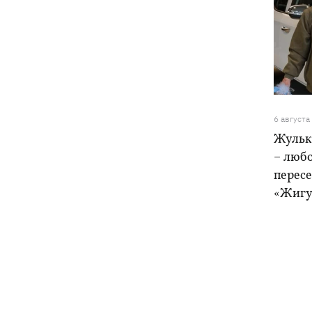
6 августа
Жульк
– любо
пересе
«Жигу