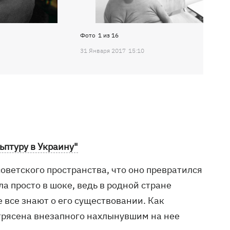
Фото
1
из
16
31 Января 2017
15:10
ьптуру в Украину"
оветского пространства, что оно превратился
ла просто в шоке, ведь в родной стране
 все знают о его существовании. Как
отрясена внезапного нахлынувшим на нее