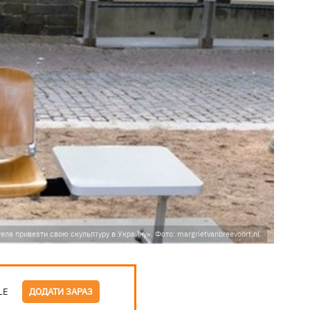
ла привезти свою скульптуру в Украину». Фото: margrietvanbreevoort.nl
LE
ДОДАТИ ЗАРАЗ