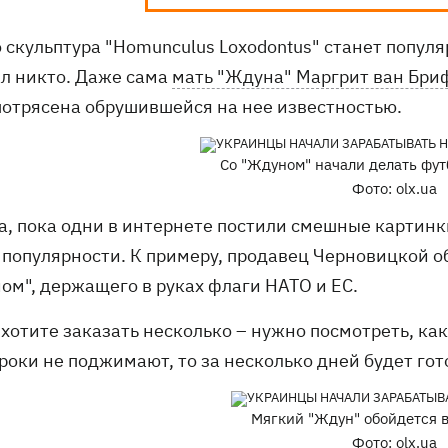
о скульптура "Homunculus Loxodontus" станет попул
л никто. Даже сама
мать "Ждуна" Маргрит ван Бри
потрясена обрушившейся на нее известностью.
Со "Ждуном" начали делать фут
Фото: olx.ua
а, пока одни в интернете постили смешные картинки
о популярности. К примеру, продавец Черновицкой о
ом", держащего в руках флаги НАТО и ЕС.
 хотите заказать несколько – нужно посмотреть, ка
роки не поджимают, то за несколько дней будет гото
Мягкий "Ждун" обойдется в
Фото: olx.ua