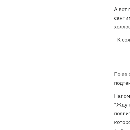
А вот 
санти
холло
- К со
По ее
подте
Напом
"Ждун
появи
котор