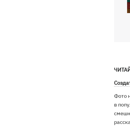
ЧИТА
Созда
Фото 
в попу
смешны
расск