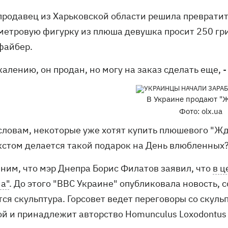
продавец из Харьковской области решила превратит
метровую фигурку из плюша девушка просит 250 гри
файбер.
жалению, он продан, но могу на заказ сделать еще, 
В Украине продают "Ж
Фото: olx.ua
 словам, некоторые уже хотят купить плюшевого "Жд
кстом делается такой подарок на День влюбленных
ним, что мэр Днепра Борис Филатов заявил, что
в ц
а"
. До этого "ВВС Украине" опубликовала новость, с
тся скульптура. Горсовет ведет переговоры со скул
ой и принадлежит авторство Homunculus Loxodontus