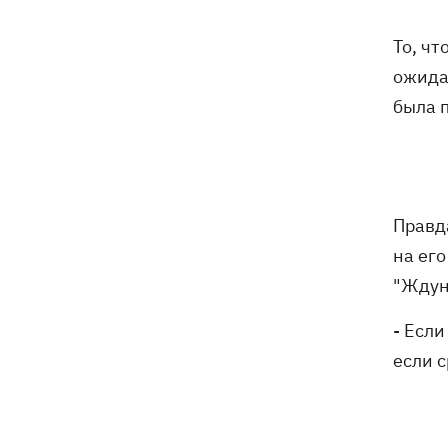
В Будапеште после обмеления Дуная
19:16
подняли со дна мотоцикл вермахта и
То, чт
останки двух солдат
ожида
19:00
Анекдоты и мемы недели: прилеты-
была 
прилеты, идите на болота и
украинский Джеймс Бонд с
кабачками
Тысяча незаконно списанных мужчин
18:53
Правд
- суд заключил под стражу экс-
начальника Мукачевского ТЦК
на ег
"Ждун
Дроны ВСУ поразили 10
18:48
электроподстанций, 6 судов
- Если
"теневого флота" и базу ФСБ в Крыму
если с
Навроцкий в годовщину своего
18:20
президентства пообещал
поддерживать Украину в борьбе с РФ