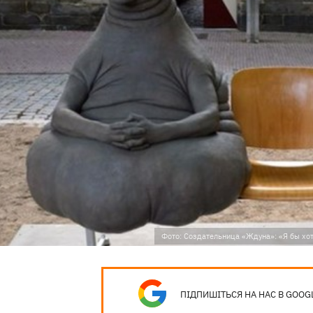
Фото: Создательница «Ждуна»: «Я бы хоте
ПІДПИШІТЬСЯ НА НАС В GOOG