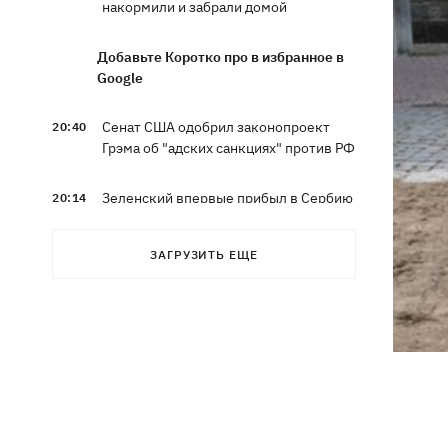
накормили и забрали домой
Добавьте Коротко про в избранное в
Google
Сенат США одобрил законопроект
20:40
Грэма об "адских санкциях" против РФ
Зеленский впервые прибыл в Сербию
20:14
и рассказал о целях визита
ЗАГРУЗИТЬ ЕЩЕ
Во Львове ввели карантинные
20:04
ограничения из-за обнаружения
бешенства у кота
Украина и Польша завершили
19:49
эксгумацию жертв Волынской
трагедии в двух селах на Волыни