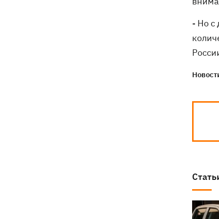
внима
- Но с
количе
России
Новости
Стать