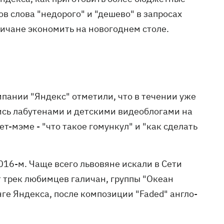
в слова "недорого" и "дешево" в запросах
личане экономить на новогоднем столе.
мпании "Яндекс" отметили, что в течении уже
ись лабутенами и детскими видеоблогами на
-мэме - "что такое гомункул" и "как сделать
16-м. Чаще всего львовяне искали в Сети
т трек любимцев галичан, группы "Океан
нге Яндекса, после композиции "Faded" англо-