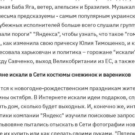
рная Баба Яга, ветер, апельсин и Бразилия. Музыка
весьма предсказуемы - самым популярным украински
рубежных исполнителей больше всего слушали группу
али пороги" "Яндекса", чтобы узнать, что такое "г
e, как изменила свою прическу Юлия Тимошенко, и к
есовала харьковчан и политика – горожане "искал
ду Савченко, выход Великобритании из ЕС, а также 
яне искали в Сети костюмы снежинок и вареников
ится к новогодне-рождественским праздникам жите
ины октября. В Интернете искали идеи подарков, сп
ить дом, сколько будет выходных. И, конечно же, 
тики компании "Яндекс" изучили поисковые запросы
 львовяне пытались отыскать в Сети фотографии но
де их купить или как сделать своими руками. "Пяте