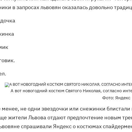
ники в запросах львовян оказалась довольно тради
здочка
жинка
омик
говик.
ел.
А вот новогодний костюм Святого Николая, согласно инте
Фото: Яндекс
е менее, не одни звездочки или снежинки блистали 
аще жители Львова отдают предпочтение новым трен
львовяне спрашивали Яндекс о костюмах спайдермен