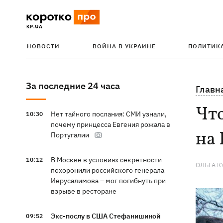
НОВОСТИ
ВОЙНА В УКРАИНЕ
ПОЛИТИК
За последние 24 часа
Главн
Что
Нет тайного послания: СМИ узнали,
10:30
почему принцесса Евгения рожала в
на 
Португалии
В Москве в условиях секретности
10:12
ОЛЬГА К
похоронили российского генерала
Иерусалимова – мог погибнуть при
взрыве в ресторане
Экс-послу в США Стефанишиной
09:52