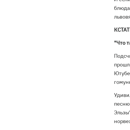
блюда
львов
КСТАТ
"Что 
Подсч
прошл
Ютубе
гомун
Удиви
песню
Эльзы"
норве