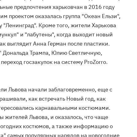
льные предпочтения харьковчан в 2016 году
м проектом оказалась группа "Океан Ельзи",
 "Ленинград". Кроме того, жители Харькова
омункул" и "лабутены", когда выходит новый
ак выглядит Анна Герман после пластики.
и" Дональда Трампа, Юлию Светличную,
переход госзакупок на систему ProZorro.
ли Львова начали заблаговременно, еще с
рашивали, как встречать Новый год, как
интересовались карнавальными костюмами.
 жителей Львова, и оказалось, что чаще
вогодних костюмов, а также информацию о
рка" самых популярных нарядов на новогодние