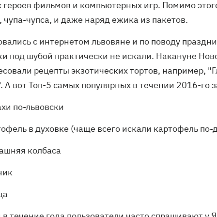
х героев фильмов и компьютерных игр. Помимо этог
 чупа-чупса, и даже наряд ежика из пакетов.
овались с интернетом львовяне и по поводу праздн
ки под шубой практически не искали. Накануне Нов
есовали рецепты экзотических тортов, например, "Г
. А вот Топ-5 самых популярных в течении 2016-го 
ахи по-львовски
тофель в духовке (чаще всего искали картофель по-
ашняя колбаса
ник
ца
и в течение года пользователи часто спрашивают у 