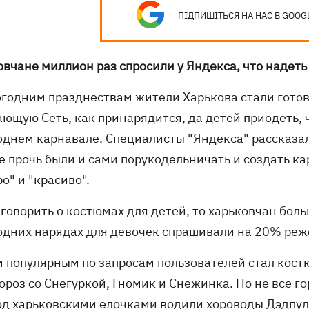
ПІДПИШІТЬСЯ НА НАС В GOOG
овчане миллион раз спросили у Яндекса, что надеть
огодним празднествам жители Харькова стали готов
ающую Сеть, как принарядится, да детей приодеть, 
однем карнавале. Специалисты "Яндекса" рассказал
не прочь были и сами порукодельничать и создать к
о" и "красиво".
 говорить о костюмах для детей, то харьковчан боль
одних нарядах для девочек спрашивали на 20% реже
 популярным по запросам пользователей стал костю
ороз со Снегуркой, Гномик и Снежинка. Но не все 
под харьковскими елочками водили хороводы Дэдпул,