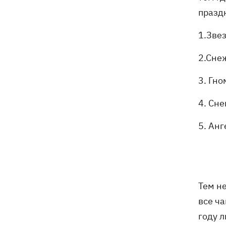
празд
1.Зве
2.Сне
3. Гн
4. Сне
5. Анг
Тем н
все ч
году 