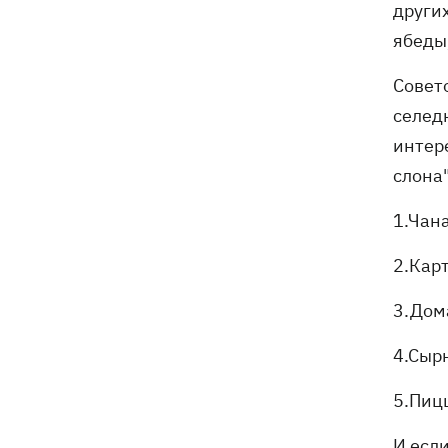
други
ябеды,
Совет
селед
интер
слона"
1.Чан
2.Кар
3.Дом
4.Сыр
5.Пиц
И есл