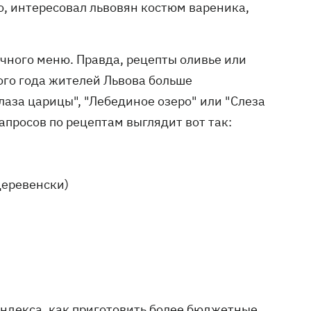
о, интересовал львовян костюм вареника,
ичного меню. Правда, рецепты оливье или
ого года жителей Львова больше
лаза царицы", "Лебединое озеро" или "Слеза
запросов по рецептам выглядит вот так:
деревенски)
Яндекса, как приготовить более бюджетные