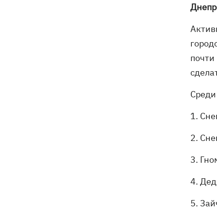
Днепр
Актив
город
почти
сдела
Среди
1. Сн
2. Сне
3. Гн
4. Де
5. За