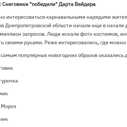
: Снеговики "победили" Дарта Вейдера
но интересоваться карнавальными нарядами жители
ов Днепропетровской области начали еще в начале д
 миллион запросов. Люди искали фото костюмов, и
ть своими руками. Реже интересовались, где можно 
 самым популярных новогодних образов оказались 
еговик
гурочка
омик
д Мороз
йчик