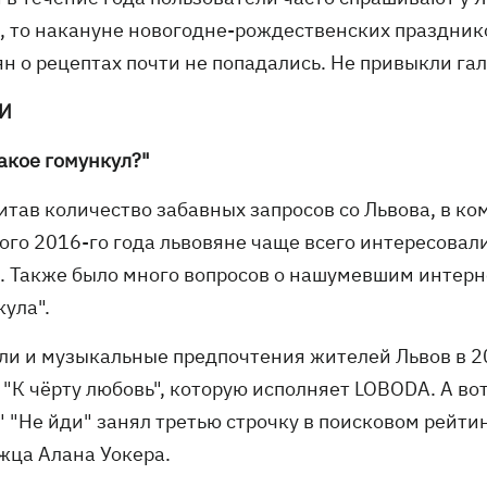
, то накануне новогодне-рождественских празднико
ян о рецептах почти не попадались. Не привыкли га
И
такое гомункул?"
итав количество забавных запросов со Львова, в ко
ого 2016-го года львовяне чаще всего интересовал
. Также было много вопросов о нашумевшим интернет
кула".
ли и музыкальные предпочтения жителей Львов в 20
 "К чёрту любовь", которую исполняет LOBODA. А во
 "Не йди" занял третью строчку в поисковом рейти
жца Алана Уокера.