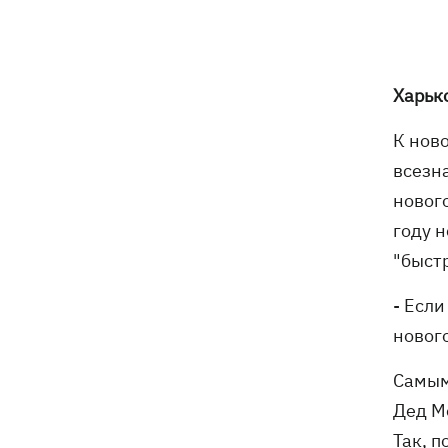
Россия ударила по Балаклее, погибли
08:33
три человека
Харьк
Карта боевых действий в Украине
08:22
06.08.2026
К нов
всезн
Часть SpaceX Falcon 9 врезалась в
07:59
новог
Луну – будет ли это иметь
году 
последствия для Земли
"быстр
Экс-водитель «LeМаршрутки» Богдан
07:33
Богданович уже не в реанимации –
- Если
подробности от Леси Никитюк
новог
07:00
Жулька ждет щенков, а хозяин –
Самым
любовь: как живет переселенец с
Дед М
курами и «Жигулями»
Так, 