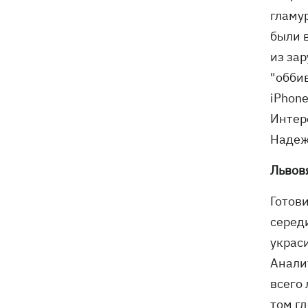
гламу
были 
из за
"оббив
iPhon
Интер
Надеж
Львов
Готов
серед
украс
Анали
всего
том г