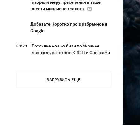
избрали меру пресечения в виде
шести миллионов залога
Добавьте Коротко про в избранное в
Google
Россияне ночью били по Украине
09:29
дронами, ракетами Х-31П и Ониксами
Яблочный Спас 2026: когда
09:27
празднуем, что можно делать, а чего
ЗАГРУЗИТЬ ЕЩЕ
нет
На молочных фермах Черкасской
09:00
области тестируют экзоскелеты для
доярок
Россияне сбросили на Сумы восемь
08:59
КАБов за восемь минут: ранены 12
человек