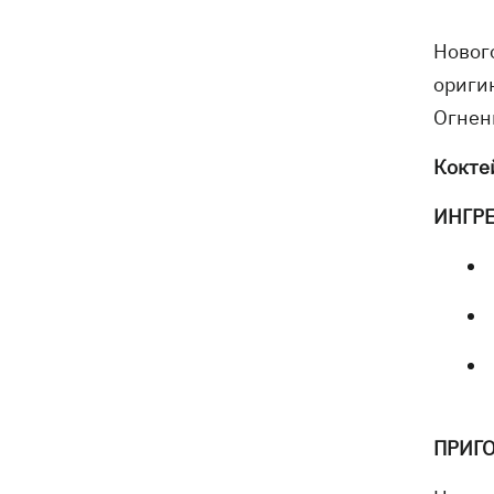
бешенства у кота
Новог
Украина и Польша завершили
19:49
ориги
эксгумацию жертв Волынской
трагедии в двух селах на Волыни
Огнен
В Будапеште после обмеления Дуная
19:16
Кокте
подняли со дна мотоцикл вермахта и
останки двух солдат
ИНГР
19:00
Анекдоты и мемы недели: прилеты-
прилеты, идите на болота и
украинский Джеймс Бонд с
кабачками
Тысяча незаконно списанных мужчин
18:53
- суд заключил под стражу экс-
начальника Мукачевского ТЦК
ПРИГ
Дроны ВСУ поразили 10
18:48