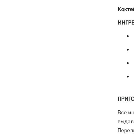
Кокте
ИНГР
ПРИГ
Все ин
выдав
Перел