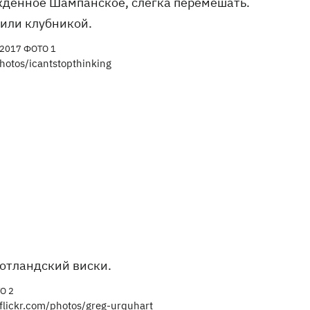
ажденное Шампанское, слегка перемешать.
или клубникой.
hotos/icantstopthinking
шотландский виски.
lickr.com/photos/greg-urquhart