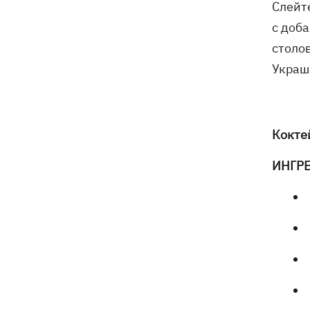
Слейт
с доба
столо
Украш
Кокте
ИНГР