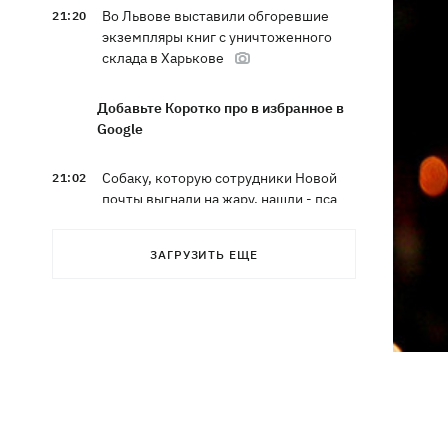
Во Львове выставили обгоревшие
21:20
экземпляры книг с уничтоженного
склада в Харькове
Добавьте Коротко про в избранное в
Google
Собаку, которую сотрудники Новой
21:02
почты выгнали на жару, нашли - пса
накормили и забрали домой
ЗАГРУЗИТЬ ЕЩЕ
Сенат США одобрил законопроект
20:40
Грэма об "адских санкциях" против РФ
Зеленский впервые прибыл в Сербию
20:14
и рассказал о целях визита
Во Львове ввели карантинные
20:04
ограничения из-за обнаружения