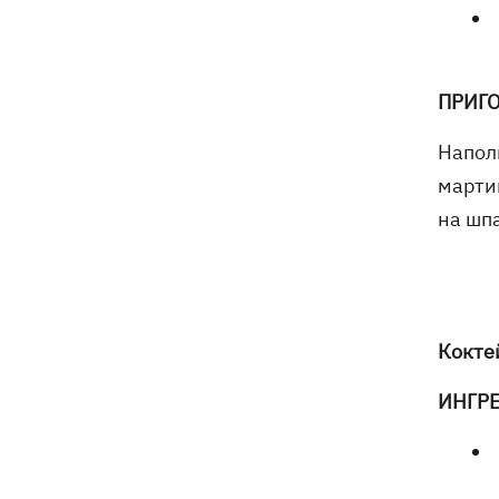
ПРИГ
Напол
марти
на шп
Кокте
ИНГР