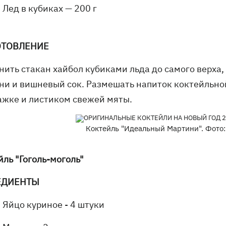
Лед в кубиках — 200 г
ОТОВЛЕНИЕ
нить стакан хайбол кубиками льда до самого верха,
ни и вишневый сок. Размешать напиток коктейльно
ажке и листиком свежей мяты.
Коктейль "Идеальный Мартини". Фото: f
йль
"
Гоголь-моголь
"
ЕДИЕНТЫ
Яйцо куриное - 4 штуки