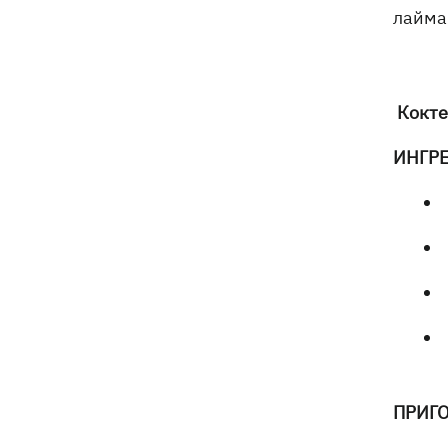
лайма
Кокте
ИНГР
ПРИГ