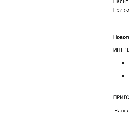
Налит
электроподстанций, 6 судов
При ж
"теневого флота" и базу ФСБ в Крыму
Новог
ИНГР
ПРИГ
Напол