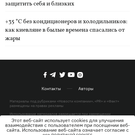
защитить себя и близких
+35 °C без кондиционеров и холодильников:
как киевляне в былые времена спасались от
жары
Контакты
Авторы
Материалы под рубриками «Новости компании», «PR» и «Факт»
размещены на правах рекламы
Использование материалов разрешается при размещении
активной гиперссылки на KP.UA в первом абзаце.
Этот веб-сайт использует cookies для улучшения
взаимодействия с пользователем при посещении веб-
© ООО «ЮЛАВ МЕДИА»,2026. Все права защищены.
сайта. Использование веб-сайта означает согласие с
его