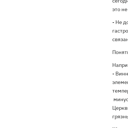
сегод
это не
- Не д
гастр
связа
Понят
Напри
- Винн
элеме
темпер
минус
Церкви
грязны