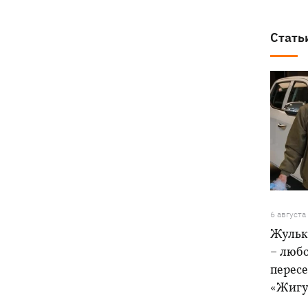
Стать
6 августа
Жульк
– любо
пересе
«Жигу