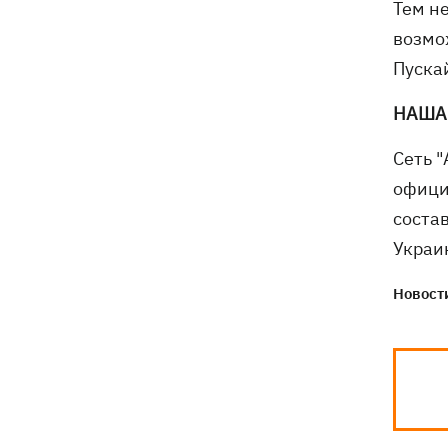
Тем н
возмо
Пускай
НАША
Сеть "
офици
соста
Украин
Новости