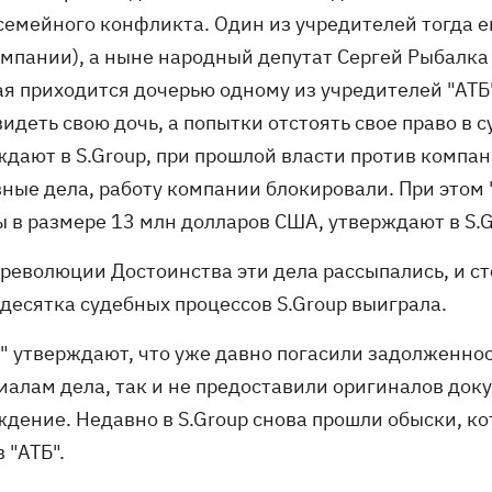
 семейного конфликта. Один из учредителей тогда е
омпании), а ныне народный депутат Сергей Рыбалка 
ая приходится дочерью одному из учредителей "АТБ"
идеть свою дочь, а попытки отстоять свое право в 
ждают в S.Group, при прошлой власти против компа
вные дела, работу компании блокировали. При этом 
ы в размере 13 млн долларов США, утверждают в S.G
 революции Достоинства эти дела рассыпались, и с
 десятка судебных процессов S.Group выиграла.
Б" утверждают, что уже давно погасили задолженнос
иалам дела, так и не предоставили оригиналов док
ждение. Недавно в S.Group снова прошли обыски, к
 "АТБ".