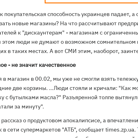
ак покупательская способность украинцев падает, 
вать новые магазины? На что рассчитывают предпр
ателей к "дискаунтерам" - магазинам с ограничен
и этом люди не думают о возможном сомнительном к
х в таких местах. А вот СМИ этим, наоборот, заинт
ое - не значит качественное
 в магазин в 00.02, мы уже не смогли взять тележку
дние две корзины. …Люди стояли и кричали: "Как мо
ку с бутылками масла?" Разъяренной толпе вытянули
атали за минуту".
е рассказ о продуктовом апокалипсисе, а впечатлен
к в сети супермаркетов "АТБ", сообщает times.zp.u