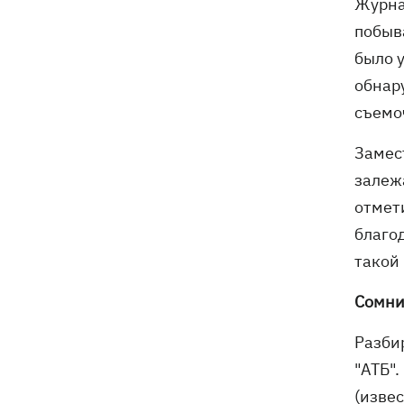
Журна
побыв
было у
обнар
съемо
Замес
залеж
отмет
благо
такой 
Сомни
Разби
"АТБ".
(извес