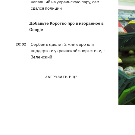
напавший на украинскую пару, сам
сдался полиции
Добавьте Коротко про в избранное в
Google
Сербия выделит 2 млн евро для
20:02
поддержки украинской энергетики, -
Зеленский
Чат Telegram, где координировались
19:23
ЗАГРУЗИТЬ ЕЩЕ
акции за Федорова, удалили после
задержания админа
Чемпион ММА Гудзь язвительно
18:59
отреагировал на свое отстаранение
из проекта ко Дню Независимости
Компания OpenAI приостановила
18:16