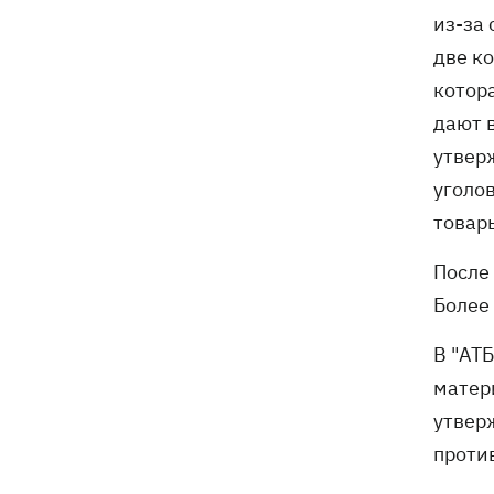
из-за
две к
котор
дают в
утвер
уголо
товар
После
Более
В "АТ
матер
утвер
против