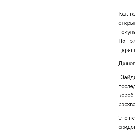
тесты ИИ-модели Astra из-за
опасений по поводу ее
Как т
кибервозможностей
откры
покуп
В Болгарии дрон взорвался недалеко
17:48
от крупного газопровода
Но пр
царящи
После длительной болезни в
17:07
Аргентине умер отец Лионеля Месси
Дешев
В Марганце и соседних населенных
16:39
"Зайдя
пунктах возобновили водоснабжение
после
короб
Россияне атаковали рейсовый
16:11
автобус в Никополе - есть жертвы
расхв
Это н
16:00
Конец света на 7 секунд: соцсети в
панике, ожидая 12 августа, и при чем
скидо
тут НАСА