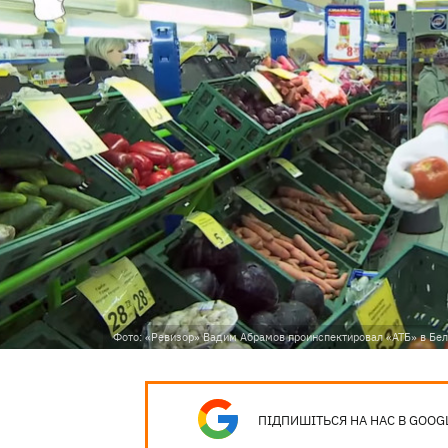
Фото: «Ревизор» Вадим Абрамов проинспектировал «АТБ» в Бел
ПІДПИШІТЬСЯ НА НАС В GOOG