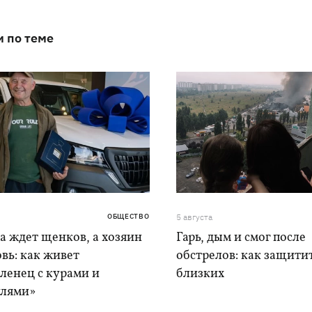
и по теме
ОБЩЕСТВО
5 августа
а ждет щенков, а хозяин
Гарь, дым и смог после
вь: как живет
обстрелов: как защитит
ленец с курами и
близких
лями»