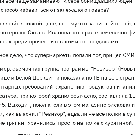
ня все чаще заманивают к себе обнищавших людей п
 способ избавиться от залежалого товара?
оверяйте низкой цене, потому что за низкой ценой, 
оэнтеролог Оксана Иванова, которая ежемесячно фи
нных среди прочего и с такими распродажами.
ное дело, что супермаркеты попали под прицел СМИ
мер, съемочная группа программы "Ревизор" (Новый 
ице и Белой Церкви - и показала по ТВ на всю стра
нтарных требований к хранению продуктов питания.
атура, при которой хранилось масло, составляла 11
 5. Выходит, покупатели в этом магазине рисковали
, как выяснил "Ревизор", едва ли не все полки в 
е тряпки "хранились" просто на полке с курятиной.