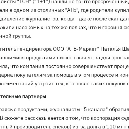
листы "ТСН" ("1+1") нашли не то что просроченный
али в одном из столичных "АТБ", где родители купи
дивление журналистов, когда - даже после скандала
ужили насекомых на тех же полках, что и героиня с
чной группы.
титель гендиректора ООО "АТБ-Маркет" Наталья Ша
авшимися продуктами низкого качества для програм
ила, что компания постоянно совершенствует проце
дарна покупателям за помощь в этом процессе и ко
комментарий устроит тех, кто после таких покупок
тельные партнеры
раясь с продуктами, журналисты "5 канала" обратил
 В сюжете рассказывается о том, что корпорация су
тный производитель снеков) из-за долга в 110 млн 