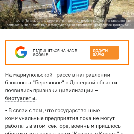
Фото: Теперь вдоль дороги стоят десять голубых кабинок, установленные
совместными силами ВСУ и международного комитета. Фото пресс-центра АТО
ПІДПИШІТЬСЯ НА НАС В
ДОДАТИ
GOOGLE
ЗАРАЗ
На мариупольской трассе в направлении
блокпоста "Березовое" в Донецкой области
появились признаки цивилизации –
биотуалеты
.
- В связи с тем, что государственные
коммунальные предприятия пока не могут
работать в этом секторе, военным пришлось
обратиться к волонтерам "Красного Креста" с