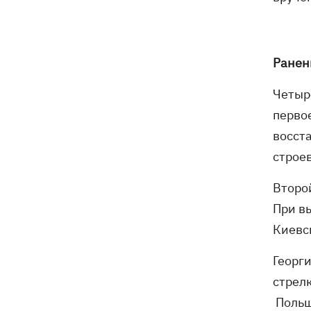
Ранен
Четыр
первое
восст
строе
Второй
При в
Киевс
Георг
стрел
Поль