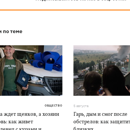
и по теме
ОБЩЕСТВО
5 августа
а ждет щенков, а хозяин
Гарь, дым и смог после
вь: как живет
обстрелов: как защитит
ленец с курами и
близких