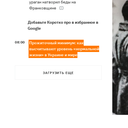
ураган натворил беды на
Франковщине
Добавьте Коротко про в избранное в
Google
08:00
Прожиточный минимум: как
высчитывают уровень «нормальной
жизни» в Украине и мире
В центре Львова произошла массовая
07:47
драка, есть раненые, - соцсети
ЗАГРУЗИТЬ ЕЩЕ
В результате ночной атаки на
07:27
Киевщине погибли три человека,
среди них – ребенок
8 августа – какой сегодня церковный
05:30
праздник, Россия напала на Грузию,
что сегодня нельзя делать