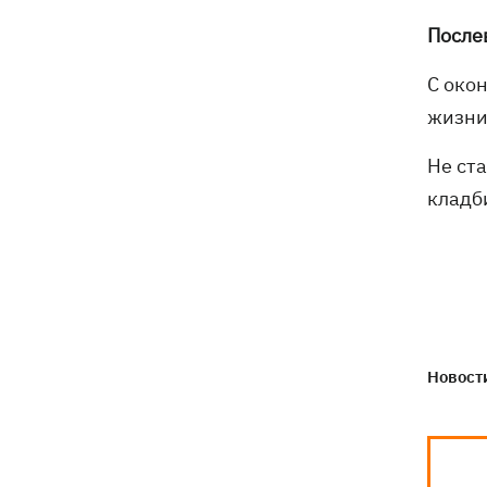
После
С око
жизни
Не ст
кладб
Новости