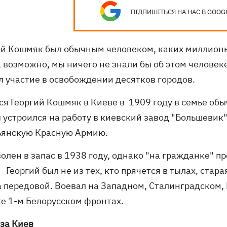
ПІДПИШІТЬСЯ НА НАС В GOOG
ий Кошмяк был обычным человеком, каких миллионы
 возможно, мы ничего не знали бы об этом человек
л участие в освобождении десятков городов.
ся Георгий Кошмяк в Киеве в 1909 году в семье об
устроился на работу в киевский завод "Большевик".
ьянскую Красную Армию.
олен в запас в 1938 году, однако "на гражданке" пр
 Георгий был не из тех, кто прячется в тылах, стара
а передовой. Воевал на Западном, Сталинградском,
же 1-м Белорусском фронтах.
 за Киев