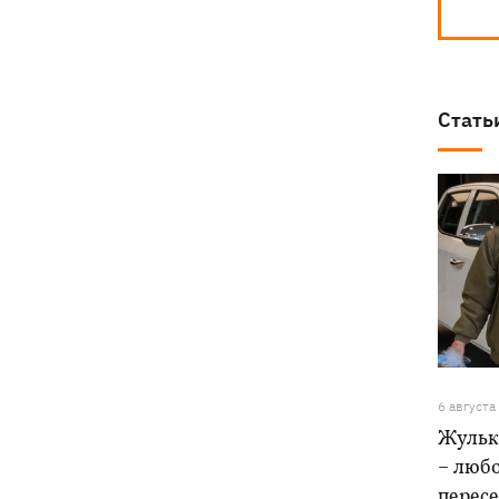
Стать
6 августа
Жульк
– любо
пересе