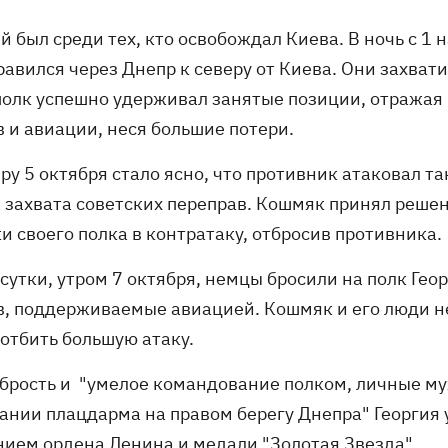
й был среди тех, кто освобождал Киева. В ночь с 1
авился через Днепр к северу от Киева. Они захвати
полк успешно удерживал занятые позиции, отражая
в и авиации, неся большие потери.
ру 5 октября стало ясно, что противник атаковал т
 захвата советских переправ. Кошмяк принял решени
и своего полка в контратаку, отбросив противника.
сутки, утром 7 октября, немцы бросили на полк Гео
в, поддерживаемые авиацией. Кошмяк и его люди не
 отбить большую атаку.
абрость и "умелое командование полком, личные му
ании плацдарма на правом берегу Днепра" Георгия 
нием ордена Ленина и медали "Золотая Звезда" .