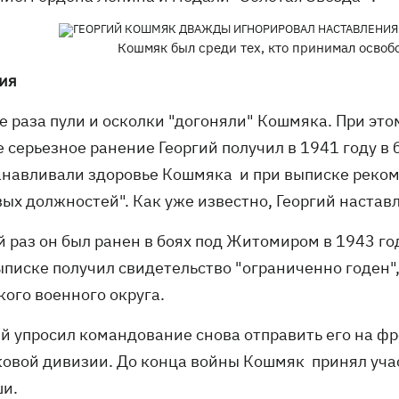
Кошмяк был среди тех, кто принимал освоб
ия
е раза пули и осколки "догоняли" Кошмяка. При эт
 серьезное ранение Георгий получил в 1941 году в 
анавливали здоровье Кошмяка и при выписке реко
вых должностей". Как уже известно, Георгий настав
 раз он был ранен в боях под Житомиром в 1943 го
ыписке получил свидетельство "ограниченно годен"
кого военного округа.
ий упросил командование снова отправить его на ф
ковой дивизии. До конца войны Кошмяк принял учас
ши.