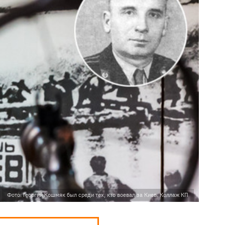
Фото: Георгий Кошмяк был среди тех, кто воевал за Киев. Коллаж КП