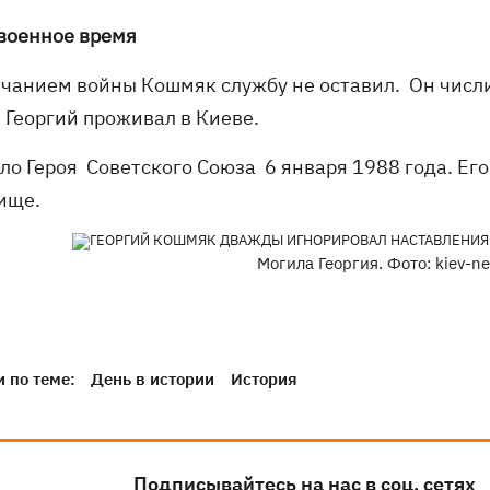
военное время
нчанием войны Кошмяк службу не оставил. Он числи
 Георгий проживал в Киеве.
ало Героя Советского Союза 6 января 1988 года. Е
ище.
Могила Георгия. Фото: kiev-ne
 по теме:
День в истории
История
Подписывайтесь на нас в соц. сетях