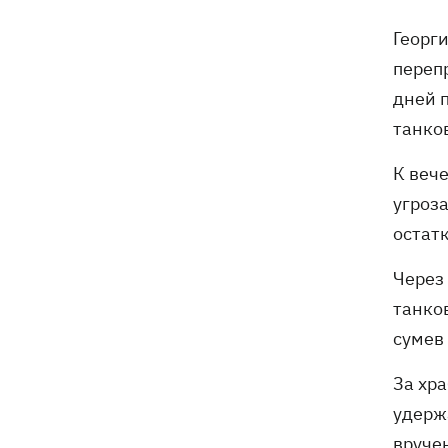
и рассказал о целях визита
Георги
перепр
дней 
танко
К вече
угроза
остатк
Через 
танко
сумев
За хр
удерж
вруче