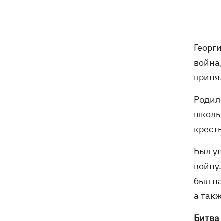
7 августа
Суспильне отреагировало на письмо
21:47
Георг
Оли Поляковой с призывами
война,
изменить правила Нацотбора
приня
Во Львове выставили обгоревшие
21:20
Родил
экземпляры книг с уничтоженного
склада в Харькове
школы 
крест
Собаку, которую сотрудники Новой
21:02
почты выгнали на жару, нашли - пса
Был ув
накормили и забрали домой
войну.
был н
Сенат США одобрил законопроект
20:40
Грэма об "адских санкциях" против РФ
а так
Зеленский впервые прибыл в Сербию
20:14
Битва