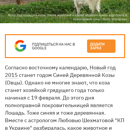
Фото: Год лошади и козы. Какое животное и каким образом нужно задобрить в
новогоднюю ночь? Фото: Wordpress
ПІДПИШІТЬСЯ НА НАС В
ДОДАТИ
GOOGLE
ЗАРАЗ
Согласно восточному календарю,
Новый год
2015
станет годом Синей Деревянной Козы
(Овцы). Однако не многие знают, что коза
станет хозяйкой грядущего года только
начиная с 19 февраля. До этого дня
полноправной покровительницей является
Лошадь. Тоже синяя и тоже деревянная.
Вместе с астрологом Любовью Шехматовой "КП
в Украине" разбиралась, какое животное и