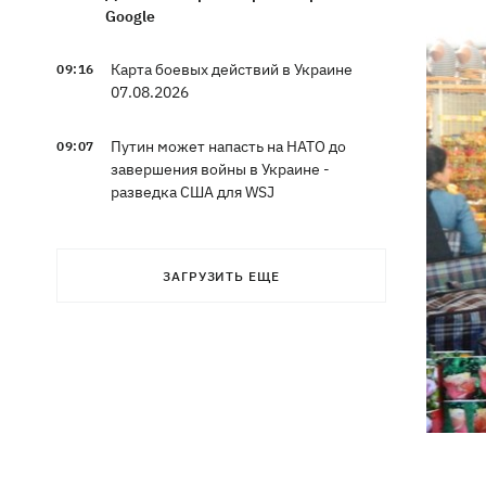
Google
Карта боевых действий в Украине
09:16
07.08.2026
Путин может напасть на НАТО до
09:07
завершения войны в Украине -
разведка США для WSJ
Взрывы в Крыму и удары в 1700 км от
08:49
границы: горят аэродром
ЗАГРУЗИТЬ ЕЩЕ
«Гвардейское» и Wildberries в
Екатеринбурге
МВД Германии опровергло наличие
07:51
оружия для Украины на самолете
"Руслан", возле которого нашли дрон
Федоров заявил, что продолжает
07:27