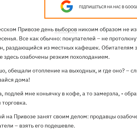
ПІДПИШІТЬСЯ НА НАС В GOOG
есском Привозе день
выборов
никоим образом не из
сенья. Все как обычно: покупателей – не протолкну
н, раздающийся из местных кафешек. Обитателям з
е здесь озабочены резким похолоданием.
шо, обещали отопление на выходных, и где оно? – сл
вайся дома!
а, подлей мне коньячку в кофе, а то замерзла, - о
 торговка.
й на Привозе занят своим делом: продавцы озабочен
тели – взять его подешевле.