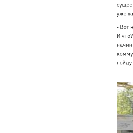
сущес
уже жи
- Вот 
И что?
начин
коммун
пойду