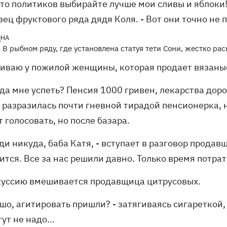
то политиков выбирайте лучше мои сливы и яблоки! 
ец фруктового ряда дядя Коля. - Вот они точно не 
В рыбном ряду, где установлена статуя тети Сони, жестко 
иваю у пожилой женщины, которая продает вязаные 
гда мне успеть? Пенсия 1000 гривен, лекарства доро
- разразилась почти гневной тирадой пенсионерка,
 голосовать, но после базара.
ди никуда, баба Катя, - вступает в разговор продав
ится. Все за нас решили давно. Только время потра
куссию вмешивается продавщица цитрусовых.
 шо, агитировать пришли? - затягиваясь сигареткой,
тут не надо...