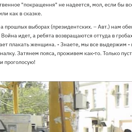
твенное "покращення" не надеется, мол, если бы вс
ли как в сказке.
на прошлых выборах (президентских. – Авт.) нам об
 Война идет, а ребята возвращаются оттуда в гробах,
ает плакать женщина. - Знаете, мы все выдержим - 
алку. Затянем пояса, проживем как-то. Только пуст
 и проголосую!