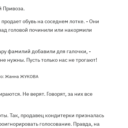
й Привоза.
я продает обувь на соседнем лотке. - Они
над головой починили или накормили
пару фамилий добавили для галочки, -
не нужны. Пусть только нас не трогают!
ото: Жанна ЖУКОВА
раются. Не верят. Говорят, за них все
оты. Так, продавец кондитерки призналась
проигнорировать голосование. Правда, на