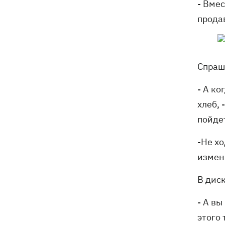
- Вмес
продав
Спраш
- А ко
хлеб, 
пойдет
-Не хо
измен
В дис
- А вы
этого 