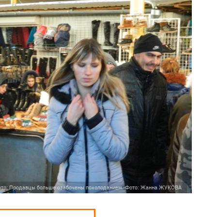
то: Продавцы больше озабочены похолоданием. Фото: Жанна ЖУКОВА