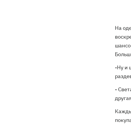
переговоры с Маском об
использовании Starlink на территории
РФ
На од
07:00
5000 гривен на первоклассника: все,
что нужно знать о «Пакунке
воскре
школяра» в 2026 году
шансо
Больш
07:00
В госпитализации отказать: что не
так с приказом Минздрава и какие
-Ну и 
теперь критерии для лечения в
стационаре
разде
Обзывал бандеровцами и выгонял из
06:57
- Свет
Польши: в Гданьске поляк избил
другая
соотечественников, приняв их за
украинцев
Кажды
"Динамо" обыграло Карабах в
06:26
покупа
квалификации Лиги конференций