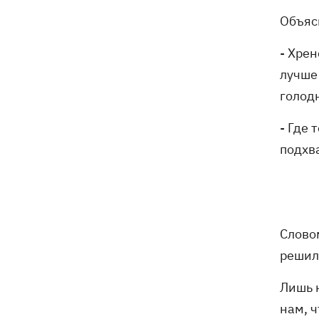
Объяс
- Хрен
лучше
голод
- Где 
подхва
Словом
решил
Лишь 
нам, ч