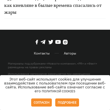
как киевляне в былые времена спасались от
жары
Контакты
Авторы
Материалы под рубриками «Новости компании», «PR» и «Факт»
размещены на правах рекламы
Использование материалов разрешается при размещении
активной гиперссылки на KP.UA в первом абзаце.
Этот веб-сайт использует cookies для улучшения
взаимодействия с пользователем при посещении веб-
© ООО «ЮЛАВ МЕДИА»,2026. Все права защищены.
сайта. Использование веб-сайта означает согласие с
его
ПОЛИТИКОЙ COOKIES
Дизайн
СОГЛАСЕН
ПОДРОБНЕЕ