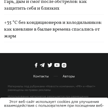
Гарь, дым и смог после обстрелов: как
защитить себя и близких
+35 °C без кондиционеров и холодильников:
как киевляне в былые времена спасались от
жары
Контакты
Авторы
Материалы под рубриками «Новости компании», «PR» и «Факт»
размещены на правах рекламы
Использование материалов разрешается при размещении
активной гиперссылки на KP.UA в первом абзаце.
Этот веб-сайт использует cookies для улучшения
взаимодействия с пользователем при посещении веб-
© ООО «ЮЛАВ МЕДИА»,2026. Все права защищены.