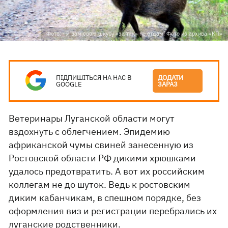
Фото: - Я вам свою шкуру «за так» не отдам! Фото из архива «КП»
ПІДПИШІТЬСЯ НА НАС В
ДОДАТИ
GOOGLE
ЗАРАЗ
Ветеринары Луганской области могут
вздохнуть с облегчением. Эпидемию
африканской чумы свиней занесенную из
Ростовской области РФ дикими хрюшками
удалось предотвратить. А вот их российским
коллегам не до шуток. Ведь к ростовским
диким кабанчикам, в спешном порядке, без
оформления виз и регистрации перебрались их
луганские родственники.