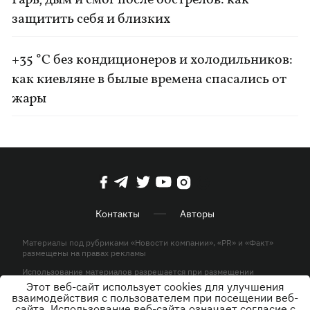
Гарь, дым и смог после обстрелов: как
защитить себя и близких
+35 °C без кондиционеров и холодильников:
как киевляне в былые времена спасались от
жары
Контакты
Авторы
Материалы под рубриками «Новости компании», «PR» и «Факт»
размещены на правах рекламы
Использование материалов разрешается при размещении
активной гиперссылки на KP.UA в первом абзаце.
Этот веб-сайт использует cookies для улучшения
взаимодействия с пользователем при посещении веб-
© ООО «ЮЛАВ МЕДИА»,2026. Все права защищены.
сайта. Использование веб-сайта означает согласие с