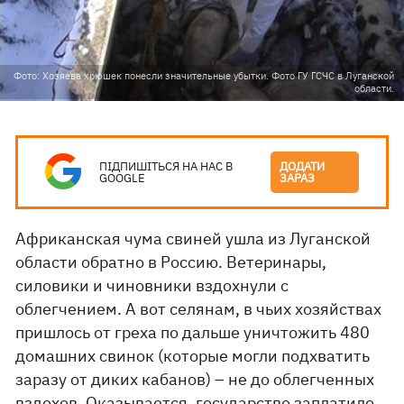
Фото: Хозяева хрюшек понесли значительные убытки. Фото ГУ ГСЧС в Луганской
области.
ПІДПИШІТЬСЯ НА НАС В
ДОДАТИ
GOOGLE
ЗАРАЗ
Африканская чума свиней ушла из Луганской
области обратно в Россию. Ветеринары,
силовики и чиновники вздохнули с
облегчением. А вот селянам, в чьих хозяйствах
пришлось от греха по дальше уничтожить 480
домашних свинок (которые могли подхватить
заразу от диких кабанов) – не до облегченных
вздохов. Оказывается, государство заплатило