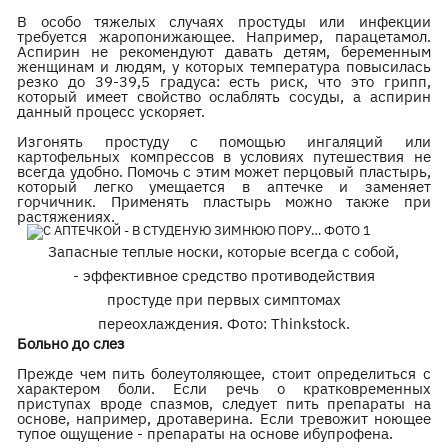
В особо тяжелых случаях простуды или инфекции
требуется жаропонижающее. Например, парацетамол.
Аспирин не рекомендуют давать детям, беременным
женщинам и людям, у которых температура повысилась
резко до 39-39,5 градуса: есть риск, что это грипп,
который имеет свойство ослаблять сосуды, а аспирин
данный процесс ускоряет.
Изгонять простуду с помощью ингаляций или
картофельных компрессов в условиях путешествия не
всегда удобно. Помочь с этим может перцовый пластырь,
который легко умещается в аптечке и заменяет
горчичник. Применять пластырь можно также при
растяжениях.
Запасные теплые носки, которые всегда с собой,
- эффективное средство противодействия
простуде при первых симптомах
переохлаждения. Фото: Thinkstock.
Больно до слез
Прежде чем пить болеутоляющее, стоит определиться с
характером боли. Если речь о кратковременных
приступах вроде спазмов, следует пить препараты на
основе, например, дротаверина. Если тревожит ноющее
тупое ощущение - препараты на основе ибупрофена.