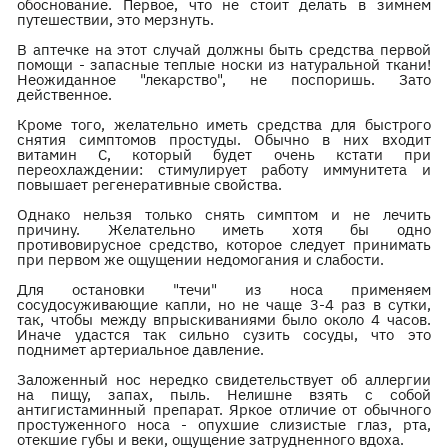
обоснование. Первое, что не стоит делать в зимнем
путешествии, это мерзнуть.
В аптечке на этот случай должны быть средства первой
помощи - запасные теплые носки из натуральной ткани!
Неожиданное "лекарство", не поспоришь. Зато
действенное.
Кроме того, желательно иметь средства для быстрого
снятия симптомов простуды. Обычно в них входит
витамин С, который будет очень кстати при
переохлаждении: стимулирует работу иммунитета и
повышает регенеративные свойства.
Однако нельзя только снять симптом и не лечить
причину. Желательно иметь хотя бы одно
противовирусное средство, которое следует принимать
при первом же ощущении недомогания и слабости.
Для остановки "течи" из носа применяем
сосудосуживающие капли, но не чаще 3-4 раз в сутки,
так, чтобы между впрыскиваниями было около 4 часов.
Иначе удастся так сильно сузить сосуды, что это
поднимет артериальное давление.
Заложенный нос нередко свидетельствует об аллергии
на пищу, запах, пыль. Нелишне взять с собой
антигистаминный препарат. Яркое отличие от обычного
простуженного носа - опухшие слизистые глаз, рта,
отекшие губы и веки, ощущение затрудненного вдоха.