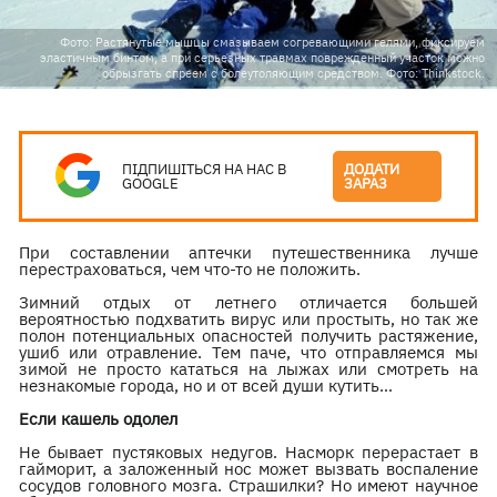
Фото: Растянутые мышцы смазываем согревающими гелями, фиксируем
эластичным бинтом, а при серьезных травмах поврежденный участок можно
обрызгать спреем с болеутоляющим средством. Фото: Thinkstock.
ПІДПИШІТЬСЯ НА НАС В
ДОДАТИ
GOOGLE
ЗАРАЗ
При составлении аптечки путешественника лучше
перестраховаться, чем что-то не положить.
Зимний отдых от летнего отличается большей
вероятностью подхватить вирус или простыть, но так же
полон потенциальных опасностей получить растяжение,
ушиб или отравление. Тем паче, что отправляемся мы
зимой не просто кататься на лыжах или смотреть на
незнакомые города, но и от всей души кутить…
Если кашель одолел
Не бывает пустяковых недугов. Насморк перерастает в
гайморит, а заложенный нос может вызвать воспаление
сосудов головного мозга. Страшилки? Но имеют научное