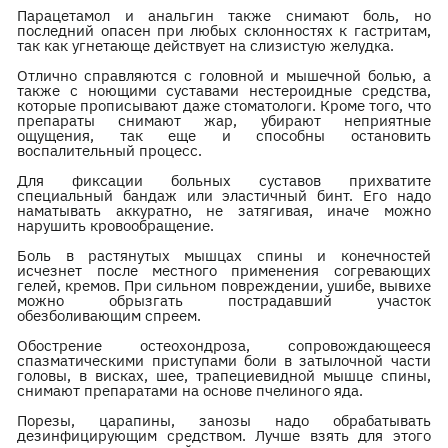
Парацетамол и анальгин также снимают боль, но
последний опасен при любых склонностях к гастритам,
так как угнетающе действует на слизистую желудка.
Отлично справляются с головной и мышечной болью, а
также с ноющими суставами нестероидные средства,
которые прописывают даже стоматологи. Кроме того, что
препараты снимают жар, убирают неприятные
ощущения, так еще и способны остановить
воспалительный процесс.
Для фиксации больных суставов прихватите
специальный бандаж или эластичный бинт. Его надо
наматывать аккуратно, не затягивая, иначе можно
нарушить кровообращение.
Боль в растянутых мышцах спины и конечностей
исчезнет после местного применения согревающих
гелей, кремов. При сильном повреждении, ушибе, вывихе
можно обрызгать пострадавший участок
обезболивающим спреем.
Обострение остеохондроза, сопровождающееся
спазматическими приступами боли в затылочной части
головы, в висках, шее, трапециевидной мышце спины,
снимают препаратами на основе пчелиного яда.
Порезы, царапины, занозы надо обрабатывать
дезинфицирующим средством. Лучше взять для этого