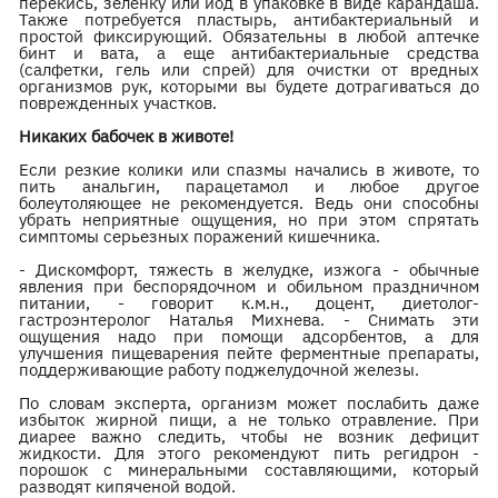
перекись, зеленку или йод в упаковке в виде карандаша.
Также потребуется пластырь, антибактериальный и
простой фиксирующий. Обязательны в любой аптечке
бинт и вата, а еще антибактериальные средства
(салфетки, гель или спрей) для очистки от вредных
организмов рук, которыми вы будете дотрагиваться до
поврежденных участков.
Никаких бабочек в животе!
Если резкие колики или спазмы начались в животе, то
пить анальгин, парацетамол и любое другое
болеутоляющее не рекомендуется. Ведь они способны
убрать неприятные ощущения, но при этом спрятать
симптомы серьезных поражений кишечника.
- Дискомфорт, тяжесть в желудке, изжога - обычные
явления при беспорядочном и обильном праздничном
питании, - говорит к.м.н., доцент, диетолог-
гастроэнтеролог Наталья Михнева. - Снимать эти
ощущения надо при помощи адсорбентов, а для
улучшения пищеварения пейте ферментные препараты,
поддерживающие работу поджелудочной железы.
По словам эксперта, организм может послабить даже
избыток жирной пищи, а не только отравление. При
диарее важно следить, чтобы не возник дефицит
жидкости. Для этого рекомендуют пить регидрон -
порошок с минеральными составляющими, который
разводят кипяченой водой.