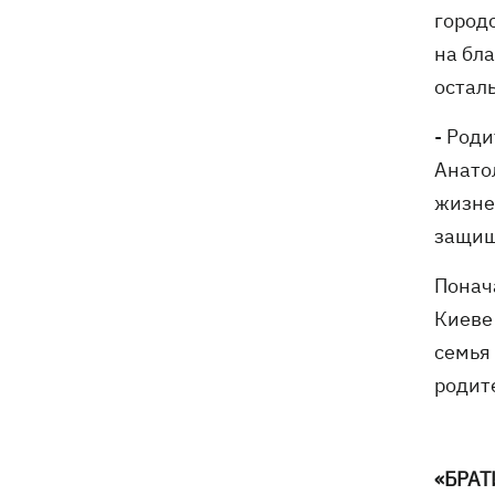
трагедии в двух селах на Волыни
городс
на бла
остал
- Роди
Анатол
жизне
защищ
Понач
Киеве
семья 
родит
«БРАТ