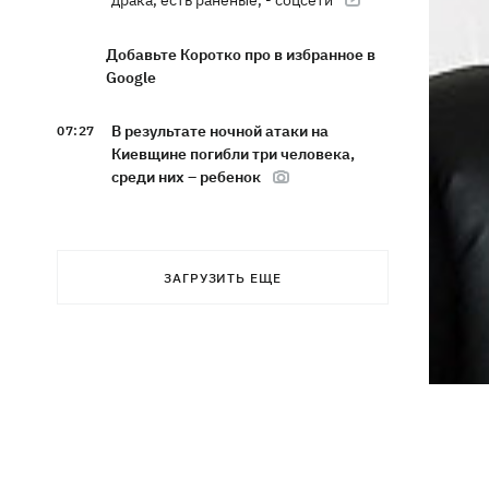
драка, есть раненые, - соцсети
Добавьте Коротко про в избранное в
Google
В результате ночной атаки на
07:27
Киевщине погибли три человека,
среди них – ребенок
8 августа – какой сегодня церковный
05:30
праздник, Россия напала на Грузию,
что сегодня нельзя делать
ЗАГРУЗИТЬ ЕЩЕ
7 августа
Суспильне отреагировало на письмо
21:47
Оли Поляковой с призывами
изменить правила Нацотбора
Во Львове выставили обгоревшие
21:20