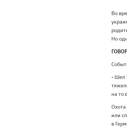
экземпляры книг с уничтоженного
склада в Харькове
Во вр
украи
Собаку, которую сотрудники Новой
21:02
родите
почты выгнали на жару, нашли - пса
накормили и забрали домой
Но од
ГОВОР
Сенат США одобрил законопроект
20:40
Грэма об "адских санкциях" против РФ
Событ
Зеленский впервые прибыл в Сербию
20:14
- Шел
и рассказал о целях визита
тяжело
Во Львове ввели карантинные
20:04
на то 
ограничения из-за обнаружения
бешенства у кота
Охота
или с
Украина и Польша завершили
19:49
в Герм
эксгумацию жертв Волынской