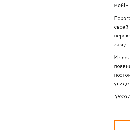
мой!»
Перего
своей
перек
замуж
Извес
появил
поэто
увидет
Фото а