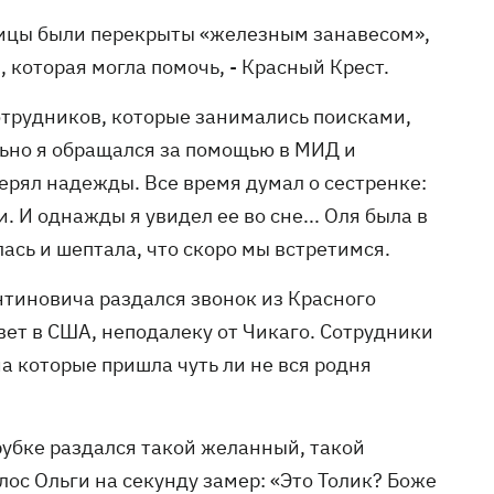
раницы были перекрыты «железным занавесом»,
, которая могла помочь, - Красный Крест.
сотрудников, которые занимались поисками,
льно я обращался за помощью в МИД и
терял надежды. Все время думал о сестренке:
. И однажды я увидел ее во сне... Оля была в
лась и шептала, что скоро мы встретимся.
нтиновича раздался звонок из Красного
вет в США, неподалеку от Чикаго. Сотрудники
а которые пришла чуть ли не вся родня
 трубке раздался такой желанный, такой
олос Ольги на секунду замер: «Это Толик? Боже