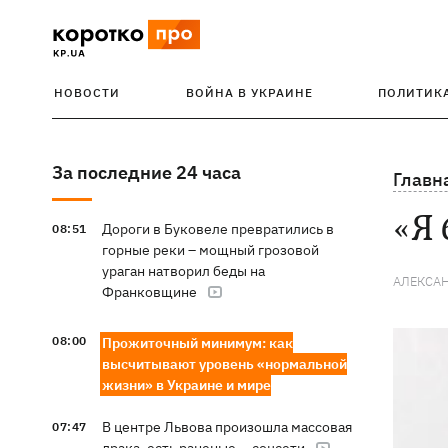
НОВОСТИ
ВОЙНА В УКРАИНЕ
ПОЛИТИК
За последние 24 часа
Главн
«Я 
Дороги в Буковеле превратились в
08:51
горные реки – мощный грозовой
ураган натворил беды на
АЛЕКСАН
Франковщине
08:00
Прожиточный минимум: как
высчитывают уровень «нормальной
жизни» в Украине и мире
В центре Львова произошла массовая
07:47