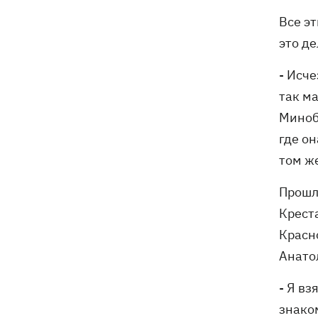
Все э
это де
- Исч
так м
Миноб
где он
том же
Прошл
Креста
Красн
Анато
- Я вз
знаком