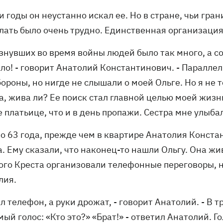
ти годы он неустанно искал ее. Но в стране, чьи г
лать было очень трудно. Единственная организация
езнувших во время войны людей было так много, а 
ало! - говорит Анатолий Константинович. - Паралле
ороны, но нигде не слышали о моей Ольге. Но я не 
а, жива ли? Ее поиск стал главной целью моей жизни
 платьице, что и в день пропажи. Сестра мне улыба
о 63 года, прежде чем в квартире Анатолия Конста
. Ему сказали, что наконец-то нашли Ольгу. Она жи
ого Креста организовали телефонные переговоры, н
лия.
ял телефон, а руки дрожат, - говорит Анатолий. - В
ый голос: «Кто это?» «Брат!» - ответил Анатолий. Г