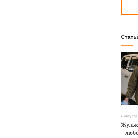
Стать
6 августа
Жульк
– любо