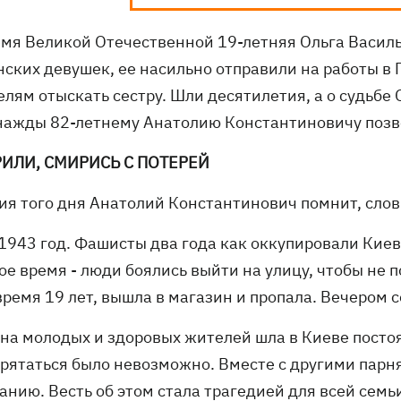
емя Великой Отечественной 19-летняя Ольга Васильк
нских девушек, ее насильно отправили на работы в
лям отыскать сестру. Шли десятилетия, а о судьбе
нажды 82-летнему Анатолию Константиновичу позвони
ИЛИ, СМИРИСЬ С ПОТЕРЕЙ
ия того дня Анатолий Константинович помнит, слов
 1943 год. Фашисты два года как оккупировали Киев
е время - люди боялись выйти на улицу, чтобы не п
время 19 лет, вышла в магазин и пропала. Вечером с
 на молодых и здоровых жителей шла в Киеве посто
прятаться было невозможно. Вместе с другими парн
анию. Весть об этом стала трагедией для всей семь