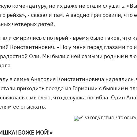
кую комендатуру, но их даже не стали слушать. «В
го рейха», - сказали там. А заодно пригрозили, что 
ьных четверых детей.
тели смирились с потерей - время было такое, что 
ий Константинович. - Но у меня перед глазами то и
радостной Оли. Мы были с ней самыми родными люд
ала.
алу в семье Анатолия Константиновича надеялись, ч
 стали приходить поезда из Германии с бывшими пл
свыклась с мыслью, что девушка погибла. Один Анат
елям ее отыскать.
ИШКА! БОЖЕ МОЙ!»