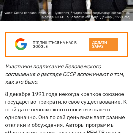
Фото: Слева направо: Кравчук, Шушкевич, Ельцин после подписания соглашения
о создании СНГ в Беловежской пуще. Декабрь, 1991 год
ПІДПИШІТЬСЯ НА НАС В
ДОДАТИ
GOOGLE
ЗАРАЗ
Участники подписания Беловежского
соглашения о распаде СССР вспоминают о том,
как это было.
8 декабря 1991 года некогда крепкое союзное
государство прекратило свое существование. К
этой дате невозможно относиться как-то
однозначно. Она по сей день вызывает разные
отклики и обсуждения. Авторы программы
«Частные истории» телеканала РЕН ТВ взяли