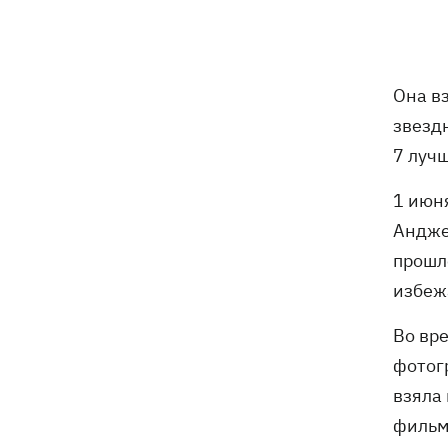
ракетами и дронами, горел центр
города
9 августа - какой сегодня церковный
05:30
Она вз
праздник, что нельзя делать, все об
звезд
этом дне
7 луч
8 августа
1 июн
Андже
Украина не собирается выходить из
21:46
Донбасса, Путин не сможет
прошл
одержать победу, - Зеленский
избеж
В Болгарии заявили, что
21:22
Во вр
взорвавшийся возле газопровода
фотогр
дрон мог біть украинским - МИД
отреагировал
взяла
фильм
В польском Кракове мужчина,
20:41