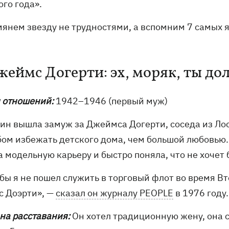
го года».
мянем звезду не трудностями, а вспомним 7 самых 
Джеймс Догерти: эх, моряк, ты до
 отношений:
1942–1946 (первый муж)
ин вышла замуж за Джеймса Догерти, соседа из Лос-
бом избежать детского дома, чем большой любовью.
а модельную карьеру и быстро поняла, что не хочет
бы я не пошел служить в торговый флот во время Вт
с Доэрти», —
сказал он журналу PEOPLE
в 1976 году
на расставания:
Он хотел традиционную жену, она с