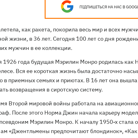
ПІДПИШІТЬСЯ НА НАС В GOOG
летела, как ракета, покорила весь мир и всех мужчи
ной жизни, в 36 лет. Сегодня 100 лет со дня рожде
ших мужчин в ее коллекции.
я 1926 года будущая Мэрилин Монро родилась как Н
лесе. Вся ее короткая жизнь была достаточно насы
о в приемных семьях и приютах. В 16 лет она вышла
ать возвращения в сиротскую систему.
емя Второй мировой войны работала на авиационном
аф. После этого Норма Джин начала карьеру модели,
 псевдоним Мэрилин Монро. К началу 1950-х стала о
ам «Джентльмены предпочитают блондинок», «Как 