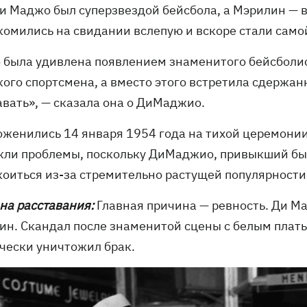
и Маджо был суперзвездой бейсбола, а Мэрилин — 
комились на свидании вслепую и вскоре стали сам
 была удивлена ​​появлением знаменитого бейсболис
ого спортсмена, а вместо этого встретила сдержанн
авать», — сказала она о ДиМаджио.
оженились 14 января 1954 года на тихой церемонии
кли проблемы, поскольку ДиМаджио, привыкший быт
коиться из-за стремительно растущей популярности
на расставания:
Главная причина — ревность. Ди М
ин. Скандал после знаменитой сцены с белым плат
чески уничтожил брак.