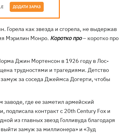
LE
ДОДАТИ ЗАРАЗ
н. Горела как звезда и сгорела, не выдержав
ния Мэрилин Монро.
Коротко про
– коротко про
орма Джин Мортенсон в 1926 году в Лос-
щена трудностями и трагедиями. Детство
 замуж за соседа Джеймса Догерти, чтобы
 заводе, где ее заметил армейский
 подписала контракт с 20th Century Fox и
дной из главных звезд Голливуда благодаря
выйти замуж за миллионера» и «Зуд