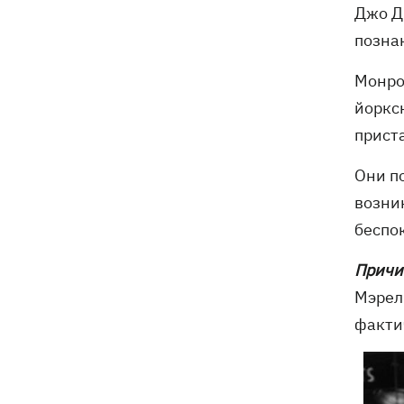
Джо Д
позна
Монро
йоркск
прист
Они п
возни
беспо
Причи
Мэрел
факти