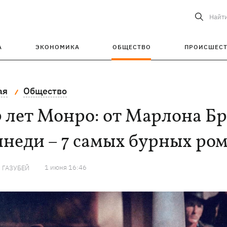
Найт
А
ЭКОНОМИКА
ОБЩЕСТВО
ПРОИСШЕС
ая
Общество
 лет Монро: от Марлона Б
неди – 7 самых бурных ро
1 июня 16:46
 ГАЗУБЕЙ