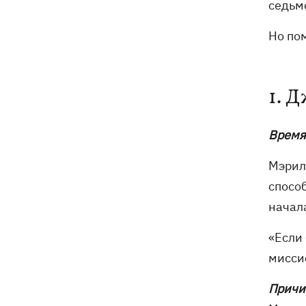
седьмо
напавший на украинскую пару, сам
сдался полиции
Но по
1. 
Время
Мэрил
спосо
начал
«Если 
мисси
Причи