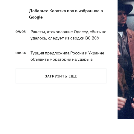
Добавьте Коротко про в избранное в
Google
Ракеты, атаковавшие Одессу, сбить не
09:03
удалось, следует из сводки ВС ВСУ
Турция предложила России и Украине
08:34
объявить мораторий на удары в
Черном море
ЗАГРУЗИТЬ ЕЩЕ
08:00
Опошня: как стать гончаром за три
недели и выиграть 1000 долларов за
глиняного монстра
Россия нанесла удар по Харькову:
07:52
частично разрушена десятиэтажка,
погибли люди
Ночью Россия атаковала Одессу
07:24