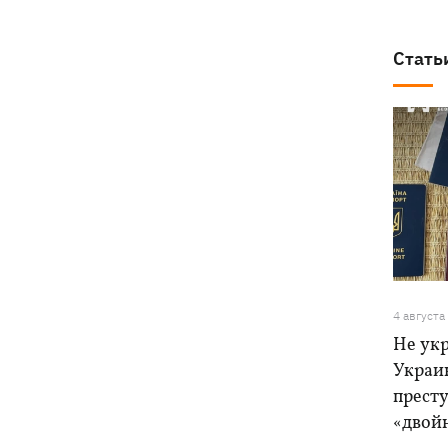
Стать
4 августа
Не ук
Украи
прест
«двой