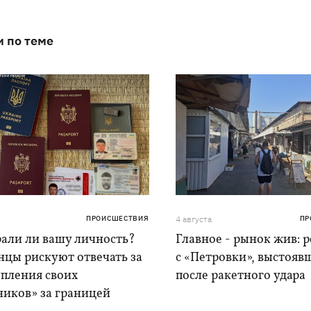
и по теме
ПРОИСШЕСТВИЯ
4 августа
ПР
рали ли вашу личность?
Главное - рынок жив: 
нцы рискуют отвечать за
с «Петровки», выстояв
упления своих
после ракетного удара
ников» за границей