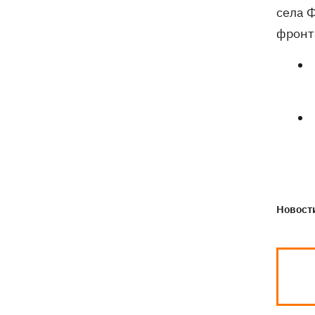
села 
фронт
Новости