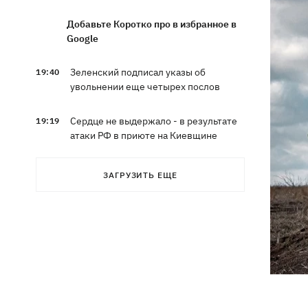
Добавьте Коротко про в избранное в
Google
Зеленский подписал указы об
19:40
увольнении еще четырех послов
Сердце не выдержало - в результате
19:19
атаки РФ в приюте на Киевщине
погибли собаки
ЗАГРУЗИТЬ ЕЩЕ
Российские дроны уничтожили депо
19:15
"Укрпочты" в Павлограде, погибли
сотрудники
Зеленский учредил новый праздник -
18:43
День войск связи и
кибербезопасности ВСУ