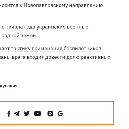
тносится к Новопавловскому направлению
о
с начала года украинские военные
 родной земли.
няет тактику применения беспилотников
,
планы врага входит довести долю реактивных
ккупация