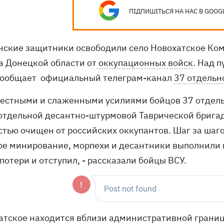
ПІДПИШІТЬСЯ НА НАС В GOOG
нские защитники освободили село Новохатское Ком
а Донецкой области от
оккупационных войск
. Над 
сообщает официальный телеграм-канал
37 отдельн
местными и слаженными усилиями бойцов 37 отдель
 отдельной десантно-штурмовой Таврической брига
стью очищен от российских оккупантов. Шаг за шаго
ое минирование, морпехи и десантники выполнили п
потери и отступил, - рассказали бойцы ВСУ.
атское находится вблизи административной границ