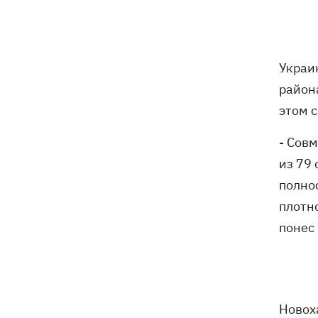
Украинский кандидат в судьи МКС
18:13
Кишакевич не прошел тест на знание
языков
Украи
18:05
Кадровая реформа Драпатого:
Валерий Маркус может стать
район
«генералом всех сержантов» ВСУ
этом 
- Сов
Оленивка: «Азов», СБУ и Офис
17:58
Генпрокурора обнародовали новые
из 79
детали теракта против украинских
полно
военнопленных
плотн
В Польше осквернили могилы УПА -
17:50
понес 
посольство требует расследования
Из электрички на Днепропетровщине
17:27
эвакуировали людей - два часа они на
жаре сидели в поле, - соцсети
Новох